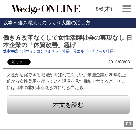
8/6(木)
坂本幸雄の漂流ものづくり大国の治し方
働き方改革なくして女性活躍社会の実現なし 日
本企業の「体質改善」急げ
坂本幸雄
（ 現ウィンコンサルタント社長、元エルピーダメモリ社長）
2016/08/03
女性が活躍できる職場が叫ばれて久しい。米国企業が20年以上
前から女性登用を行っている現場を見た目線で考えると、そこ
には日本の非効率な働き方に行き当たる。
本文を読む
PR