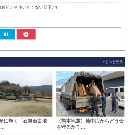
!お前こそ使いたくない部下だ!
»もっと見る
産に輝く「石舞台古墳」
〈熊本地震〉熱中症からどう命
0…
を守るか？…