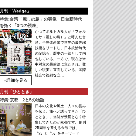
月刊「Wedge」
特集:台湾「麗しの島」の実像 日台新時代
を拓く「3つの視座」
かつてポルトガル人が「フォル
モサ（麗しの島）」と呼んだ台
湾。半導体産業で世界の最先端
技術をリードし、日本統治時代
の記憶も、歴史の一部として内
包している。一方で、現在は米
中対立の最前線に立たされ、難
しい現実に直面している。国際
社会で複雑な立…
»詳細を見る
月刊「ひととき」
特集:京都 2と5の物語
日本の文化や風土、人々の営み
を伝え、旅へと誘ってきた「ひ
ととき」。当誌が幾度となく特
集してきたのが京都です。創刊
25周年を迎える今号では、
〝2〟と〝5〟をキーワード