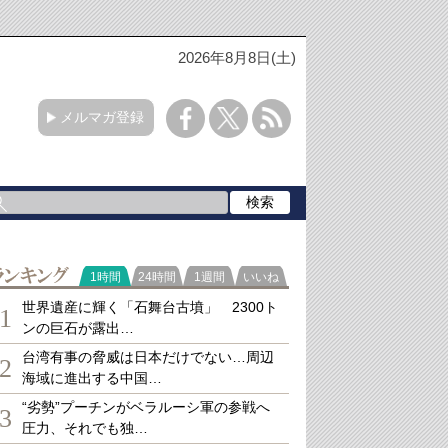
2026年8月8日(土)
メルマガ登録
ランキング
1時間
24時間
1週間
いいね
世界遺産に輝く「石舞台古墳」 2300ト
1
ンの巨石が露出…
台湾有事の脅威は日本だけでない…周辺
2
海域に進出する中国…
“劣勢”プーチンがベラルーシ軍の参戦へ
3
圧力、それでも独…