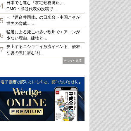
日本でも進む「在宅勤務廃止」、
4
GMO・熊谷代表の投稿で…
＜〝運命共同体〟の日米台＞中国こそが
5
世界の脅威....…
猛暑による死亡の多い欧州でエアコンが
6
少ない理由…建物と…
炎上するニシキゴイ放流イベント、優雅
7
な姿の裏に潜む“利…
»もっと見る