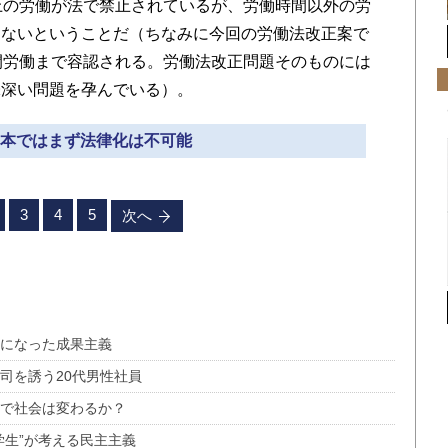
上の労働が法で禁止されているが、労働時間以外の労
らないということだ（ちなみに今回の労働法改正案で
間労働まで容認される。労働法改正問題そのものには
味深い問題を孕んでいる）。
 日本ではまず法律化は不可能
3
4
5
次へ
うになった成果主義
司を誘う20代男性社員
術で社会は変わるか？
学生”が考える民主主義