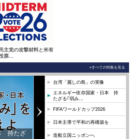
民主党の攻撃材料と米有
投票…
»すべての特集を見る
台湾「麗しの島」の実像
エネルギー依存国家・日本 持
たざる｢弱み…
FIFAワールドカップ2026
日本主導で平和の再構築を
本 持たざ
造船立国ニッポンへ