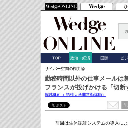
TOP
国際
ビ
政治・経済
サイバー空間の権力論
勤務時間以外の仕事メールは
フランスが投げかける「切断
塚越健司
（ 拓殖大学非常勤講師）
印
前回は生体認証システムの導入によ