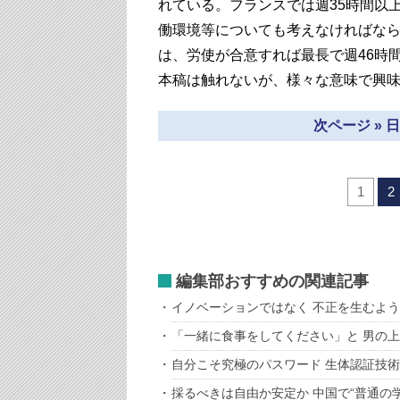
れている。フランスでは週35時間以
働環境等についても考えなければな
は、労使が合意すれば最長で週46時
本稿は触れないが、様々な意味で興
次ページ »
1
2
編集部おすすめの関連記事
イノベーションではなく 不正を生むよ
「一緒に食事をしてください」と 男の上
自分こそ究極のパスワード 生体認証技
採るべきは自由か安定か 中国で“普通の