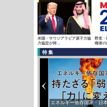
米国・サウジアラビア原子力協
野党・
力協定が持…
権者の
特集
エネルギー依存国家・日