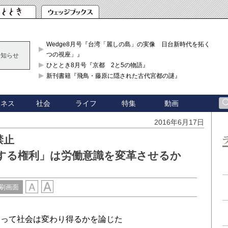
Wedge8月号『台湾「麗しの島」の実像 日台新時代を拓く「3
つの視座」』
お知らせ
ひととき8月号『京都 2と5の物語』
新刊書籍『飛鳥・藤原に隠された古代宮都の謎』
ジネス
社会
ライフ
特集
動画
2016年6月17日
禁止
する権利」は労働意識を変革させるか
刷画面
って社会は変わり得るかを論じた