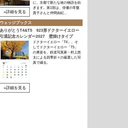
に、京都で新たな旅の物語を紡
ぎます。第1部は、俳優の常盤
»詳細を見る
貴子さんと仲間由紀…
ウェッジブックス
ありがとうT4&T5 923形ドクターイエロー
引退記念カレンダー2027 壁掛けタイプ
ドクターイエロー「T4」、そ
してドクターイエロー「T5」
の勇姿を、鉄道写真家・村上悠
太による四季折々の厳選した写
真で綴る。
»詳細を見る