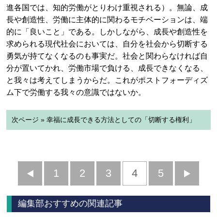
進各国では、知的労働がとりわけ重視される）。無論、成
長や創造性、労働に主体的に関わるモチベーションは、端
的に「良いこと」である。しかしながら、成長や創造性を
求められる現代社会においては、自分を社会から切断する
勇気が持てなくなるのも事実だ。社会と関わらなければ自
分が置いてかれ、労働市場で負ける、成長できなくなる、
と我々は考えてしまうからだ。これがポストフォーディズ
ム下で労働する我々の意識ではないか。
次ページ » 幸福に成長できる方法としての「切断する権利」
前
1
2
3
4
5
へ
へ
編集部おすすめの関連記事