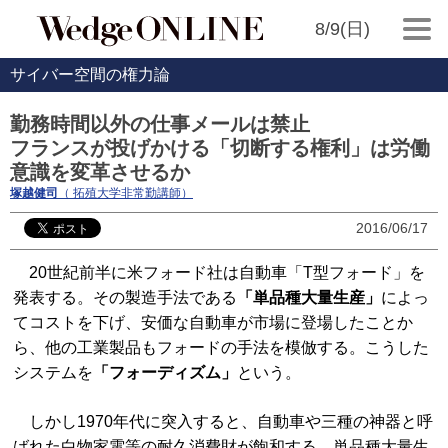
8/9(日)
サイバー空間の権力論
勤務時間以外の仕事メールは禁止
フランスが投げかける「切断する権利」は労働
意識を変革させるか
塚越健司
（ 拓殖大学非常勤講師）
2016/06/17
20世紀前半に米フォード社は自動車「T型フォード」を
発表する。その製造手法である
「単品種大量生産」
によっ
てコストを下げ、安価な自動車が市場に登場したことか
ら、他の工業製品もフォードの手法を模倣する。こうした
システムを
「フォーディズム」
という。
しかし1970年代に突入すると、自動車や三種の神器と呼
ばれた白物家電等の耐久消費財が飽和する。単品種大量生