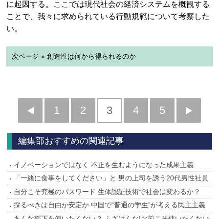
に起因する。ここでは現代社会の経済システムを概観する
ことで、我々に求められている行動規範について考察した
い。
次ページ » 創造性は何から得られるのか
前
1
2
3
4
5
へ
へ
編集部おすすめの関連記事
イノベーションではなく 不正を生むようになった成果主義
「一緒に食事をしてください」と 男の上司を誘う20代男性社員
自分こそ究極のパスワード 生体認証技術で社会は変わるか？
採るべきは自由か安定か 中国で“普通の学生”が考える民主主義
あんな部下を使いたくない？ ふざけんな!お前こそ使いたくない