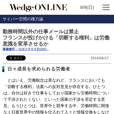
8/9(日)
サイバー空間の権力論
勤務時間以外の仕事メールは禁止
フランスが投げかける「切断する権利」は労働
意識を変革させるか
塚越健司
（ 拓殖大学非常勤講師）
2016/06/17
日々成長を求められる労働者
とはいえ、労働観念は異なれど、フランスにおいても
「切断する権利」法案への反対意見が存在する。ひとつ
は、自分は好きで仕事をしており国家から労働時間につい
て干渉されたくない、といった国家の干渉を否定する意
見。もうひとつは、世界中と競争する中、労働時間に関係
なく日夜世界中の情報を仕入れて人々と情報交換をしなけ