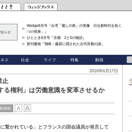
Wedge8月号『台湾「麗しの島」の実像 日台新時代を拓く「3
つの視座」』
お知らせ
ひととき8月号『京都 2と5の物語』
新刊書籍『飛鳥・藤原に隠された古代宮都の謎』
ジネス
社会
ライフ
特集
動画
2016年6月17日
禁止
する権利」は労働意識を変革させるか
刷画面
に繋がれている」とフランスの国会議員が発言して