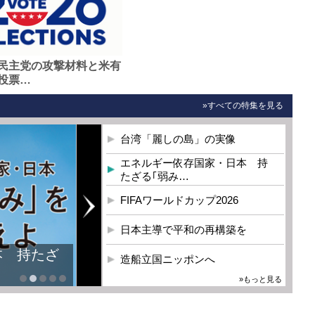
民主党の攻撃材料と米有
投票…
»すべての特集を見る
台湾「麗しの島」の実像
エネルギー依存国家・日本 持
たざる｢弱み…
FIFAワールドカップ2026
日本主導で平和の再構築を
本 持たざ
造船立国ニッポンへ
»もっと見る