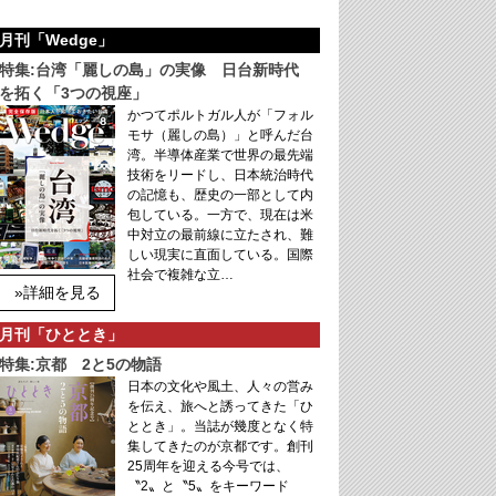
月刊「Wedge」
特集:台湾「麗しの島」の実像 日台新時代
を拓く「3つの視座」
かつてポルトガル人が「フォル
モサ（麗しの島）」と呼んだ台
湾。半導体産業で世界の最先端
技術をリードし、日本統治時代
の記憶も、歴史の一部として内
包している。一方で、現在は米
中対立の最前線に立たされ、難
しい現実に直面している。国際
社会で複雑な立…
»詳細を見る
月刊「ひととき」
特集:京都 2と5の物語
日本の文化や風土、人々の営み
を伝え、旅へと誘ってきた「ひ
ととき」。当誌が幾度となく特
集してきたのが京都です。創刊
25周年を迎える今号では、
〝2〟と〝5〟をキーワード