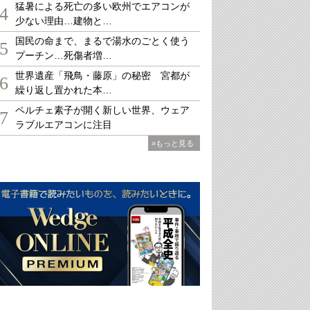
猛暑による死亡の多い欧州でエアコンが
4
少ない理由…建物と…
国民の命まで、まるで湯水のごとく使う
5
プーチン…死傷者増…
世界遺産「飛鳥・藤原」の秘密 宮都が
6
繰り返し置かれた本…
ペルチェ素子が開く新しい世界、ウェア
7
ラブルエアコンに注目
»もっと見る