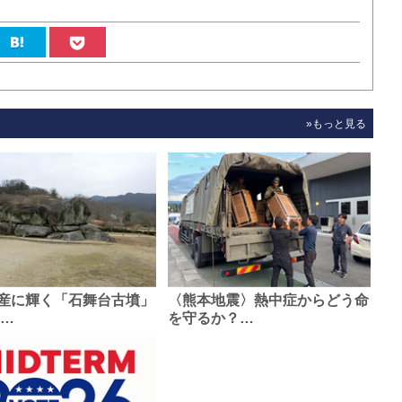
»もっと見る
産に輝く「石舞台古墳」
〈熊本地震〉熱中症からどう命
0…
を守るか？…