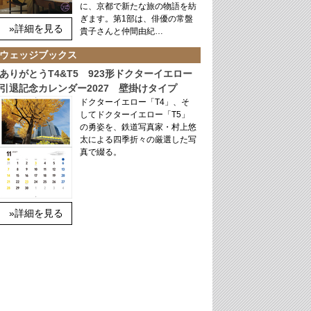
に、京都で新たな旅の物語を紡
ぎます。第1部は、俳優の常盤
»詳細を見る
貴子さんと仲間由紀…
ウェッジブックス
ありがとうT4&T5 923形ドクターイエロー
引退記念カレンダー2027 壁掛けタイプ
ドクターイエロー「T4」、そ
してドクターイエロー「T5」
の勇姿を、鉄道写真家・村上悠
太による四季折々の厳選した写
真で綴る。
»詳細を見る