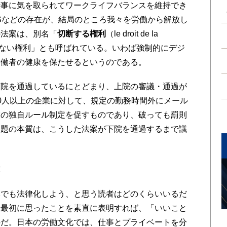
仕事に気を取られてワークライフバランスを維持でき
Sなどの存在が、結局のところ我々を労働から解放し
の法案は、別名「
切断する権利
（le droit de la
ながらない権利」とも呼ばれている。いわば強制的にデジ
労働者の健康を保たせるというのである。
院を通過しているにとどまり、上院の審議・通過が
0人以上の企業に対して、規定の勤務時間外にメール
業の独自ルール制定を促すものであり、破っても罰則
問題の本質は、こうした法案が下院を通過するまで議
能
でも法律化しよう、と思う読者はどのくらいいるだ
て最初に思ったことを素直に表明すれば、「いいこと
のだ。日本の労働文化では、仕事とプライベートを分