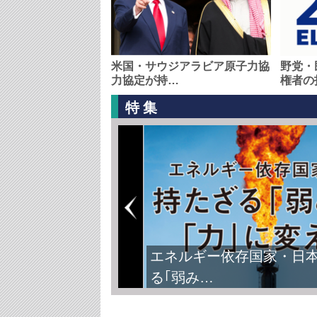
米国・サウジアラビア原子力協
野党・
力協定が持…
権者の
特集
エネルギー依存国家・日
る｢弱み…