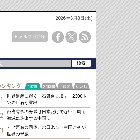
2026年8月8日(土)
メルマガ登録
ランキング
1時間
24時間
1週間
いいね
世界遺産に輝く「石舞台古墳」 2300ト
1
ンの巨石が露出…
台湾有事の脅威は日本だけでない…周辺
2
海域に進出する中国…
＜〝運命共同体〟の日米台＞中国こそが
3
世界の脅威....…