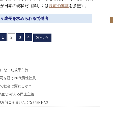
環が日本の現状だ（詳しくは
以前の連載
を参照）。
 日々成長を求められる労働者
1
2
3
4
次へ
うになった成果主義
司を誘う20代男性社員
術で社会は変わるか？
学生”が考える民主主義
!お前こそ使いたくない部下だ!