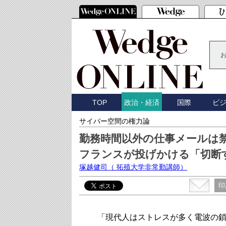
TOP
国際
ビ
政治・経済
サイバー空間の権力論
勤務時間以外の仕事メールは
フランスが投げかける「切断
塚越健司
（ 拓殖大学非常勤講師）
印
「現代人はストレスが多く電波の鎖