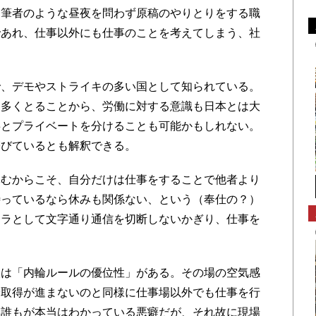
も筆者のような昼夜を問わず原稿のやりとりをする職
であれ、仕事以外にも仕事のことを考えてしまう、社
、デモやストライキの多い国として知られている。
を多くとることから、労働に対する意識も日本とは大
事とプライベートを分けることも可能かもしれない。
帯びているとも解釈できる。
むからこそ、自分だけは仕事をすることで他者より
待っているなら休みも関係ない、という（奉仕の？）
フラとして文字通り通信を切断しないかぎり、仕事を
は「内輪ルールの優位性」がある。その場の空気感
給取得が進まないのと同様に仕事場以外でも仕事を行
、誰もが本当はわかっている悪癖だが、それ故に現場