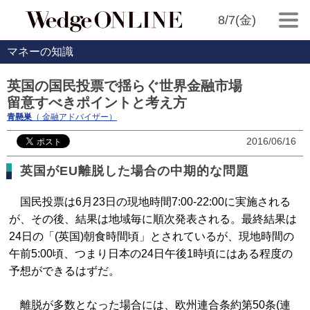
8/7(金)
マネーの知識
英国の国民投票で揺らぐ世界金融市場
留意すべきポイントと考え方
青懸巣
（ 金融アドバイザー）
2016/06/16
英国がEU離脱した場合の中期的な問題
国民投票は6月23日の現地時間7:00-22:00に実施される
が、その後、結果は地域毎に順次発表される。最終結果は
24日の「(英国)朝食時間頃」とされているが、現地時間の
午前5:00頃、つまり日本の24日午後1時頃にはある程度の
予想ができるはずだ。
離脱が多数となった場合には、欧州連合条約第50条(連