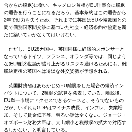
合からの脱退)に従い、キャメロン首相がEU理事会に脱退
の通告を行うことになるだろう。基本条約はこの通告から
2年で効力を失うため、それまでに英国はEUや複数国との
間で個別国家間交渉に基づいた社会・経済条約や協定を新
たに築いていかなくてはいけない。
ただし、EU28カ国中、英国同様に経済的スポンサーと
なっているドイツ、フランス、オランダ等では、同じよう
な(EU離脱)世論が盛り上がるリスクを避けるためにも、離
脱決定後の英国へは冷淡な外交姿勢が予想される。
英国財務省はあらかじめEU離脱をした場合の経済イン
パクトについて、2種類の試算を発表している。離脱後、
EU単一市場にアクセスできるケースと、そうでないもの
だが、いずれもGDPはマイナス成長、インフレ、失業増
加、そして賃金低下等、明るい話は全くない。ジョージ・
オズボーン財務大臣は、支出縮小と税徴収の拡大で対応す
るしかない、と明言している。