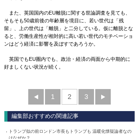
また、英国国内のEU離脱に関する世論調査を見ても、
そもそも50歳前後の年齢層を境目に、若い世代は「残
留」、上の世代は「離脱」と二分している。仮に離脱とな
ると、労働生産性が相対的に高い若い世代のモチベーショ
ンはどう経済に影響を及ぼすであろうか。
英国でもEU圏内でも、政治・経済の両面から中期的に
好ましくない状況が続く。
前
1
2
3
次
へ
へ
編集部おすすめの関連記事
トランプ似の前ロンドン市長もトランプも 温暖化懐疑論者なの
はなぜか？