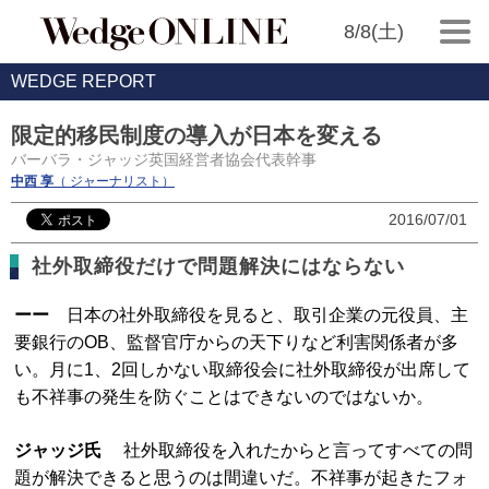
8/8(土)
WEDGE REPORT
限定的移民制度の導入が日本を変える
バーバラ・ジャッジ英国経営者協会代表幹事
中西 享
（ ジャーナリスト）
2016/07/01
社外取締役だけで問題解決にはならない
ーー
日本の社外取締役を見ると、取引企業の元役員、主
要銀行のOB、監督官庁からの天下りなど利害関係者が多
い。月に1、2回しかない取締役会に社外取締役が出席して
も不祥事の発生を防ぐことはできないのではないか。
ジャッジ氏
社外取締役を入れたからと言ってすべての問
題が解決できると思うのは間違いだ。不祥事が起きたフォ