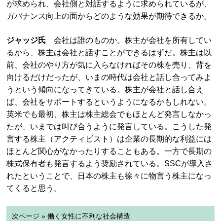
が求められ、会社側と対話するように求められているが、
ガバナンス向上の面からどのような効果が期待できるか。
ジャッジ氏
会社は誰のものか。株主が会社を所有してい
るから、株主は会社と話すことができるはずだ。株主は以
前、会社のやり方が気に入らなければその株を売り、背を
向けるだけだったが、いまの時代は会社と話し合ってみよ
うという傾向になってきている。株主が会社と話し合え
ば、会社をサポートするというようになるかもしれない。
英米でも最初、株主は株主総会でもほとんど発言しなかっ
たが、いまでは叫び合うように発言している。こうした発
言する株主（アクティビスト）は企業の長期的な利益には
ほとんど関心がなかったりすることもある。一方で長期の
株式保有者も発言するよう奨励されている。SSCが導入さ
れたということで、日本の株主も徐々に物言う株主になっ
てくると思う。
次ページ » 働く女性に不利な社会構造