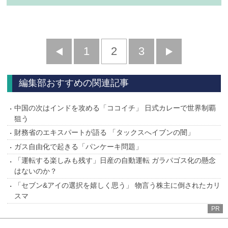
前
1
2
3
次
へ
へ
編集部おすすめの関連記事
中国の次はインドを攻める「ココイチ」 日式カレーで世界制覇
狙う
財務省のエキスパートが語る 「タックスへイブンの闇」
ガス自由化で起きる「パンケーキ問題」
「運転する楽しみも残す」日産の自動運転 ガラパゴス化の懸念
はないのか？
「セブン&アイの選択を嬉しく思う」 物言う株主に倒されたカリ
スマ
PR