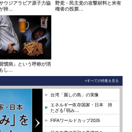
サウジアラビア原子力協
野党・民主党の攻撃材料と米有
が持…
権者の投票…
習慣病」という呼称が消
もし…
»すべての特集を見る
台湾「麗しの島」の実像
エネルギー依存国家・日本 持
たざる｢弱み…
FIFAワールドカップ2026