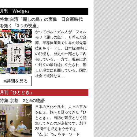
月刊「Wedge」
特集:台湾「麗しの島」の実像 日台新時代
を拓く「3つの視座」
かつてポルトガル人が「フォル
モサ（麗しの島）」と呼んだ台
湾。半導体産業で世界の最先端
技術をリードし、日本統治時代
の記憶も、歴史の一部として内
包している。一方で、現在は米
中対立の最前線に立たされ、難
しい現実に直面している。国際
社会で複雑な立…
»詳細を見る
月刊「ひととき」
特集:京都 2と5の物語
日本の文化や風土、人々の営み
を伝え、旅へと誘ってきた「ひ
ととき」。当誌が幾度となく特
集してきたのが京都です。創刊
25周年を迎える今号では、
〝2〟と〝5〟をキーワード