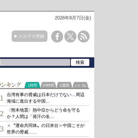
2026年8月7日(金)
メルマガ登録
ランキング
1時間
24時間
1週間
いいね
台湾有事の脅威は日本だけでない…周辺
1
海域に進出する中国…
〈熊本地震〉熱中症からどう命を守る
2
か？人間は「発汗の名…
＜〝運命共同体〟の日米台＞中国こそが
3
世界の脅威....…