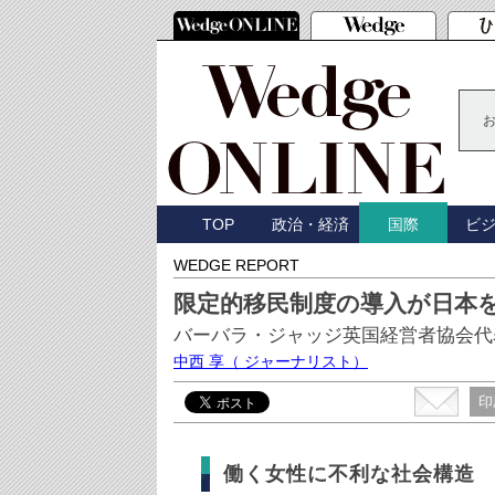
TOP
政治・経済
ビ
国際
WEDGE REPORT
限定的移民制度の導入が日本
バーバラ・ジャッジ英国経営者協会代
中西 享
（ ジャーナリスト）
印
働く女性に不利な社会構造