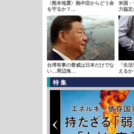
〈熊本地震〉熱中症からどう命
米国・
を守るか？…
力協定
台湾有事の脅威は日本だけでな
「生活
い…周辺海…
えるか
特集