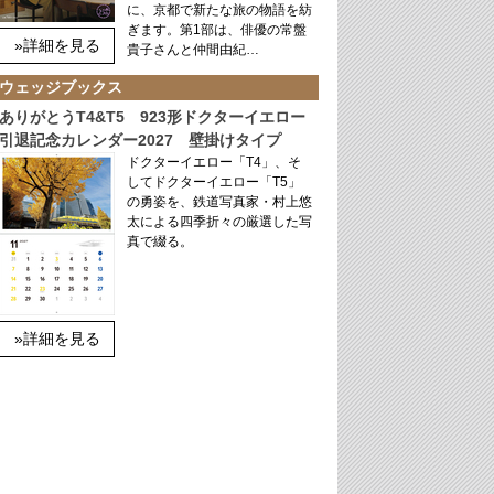
に、京都で新たな旅の物語を紡
ぎます。第1部は、俳優の常盤
»詳細を見る
貴子さんと仲間由紀…
ウェッジブックス
ありがとうT4&T5 923形ドクターイエロー
引退記念カレンダー2027 壁掛けタイプ
ドクターイエロー「T4」、そ
してドクターイエロー「T5」
の勇姿を、鉄道写真家・村上悠
太による四季折々の厳選した写
真で綴る。
»詳細を見る