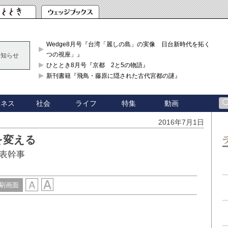
Wedge8月号『台湾「麗しの島」の実像 日台新時代を拓く「3
つの視座」』
お知らせ
ひととき8月号『京都 2と5の物語』
新刊書籍『飛鳥・藤原に隠された古代宮都の謎』
ジネス
社会
ライフ
特集
動画
2016年7月1日
を変える
表幹事
刷画面