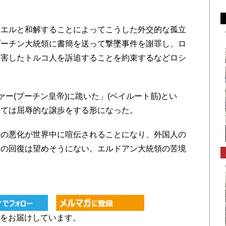
エルと和解することによってこうした外交的な孤立
プーチン大統領に書簡を送って撃墜事件を謝罪し、ロ
殺害したトルコ人を訴追することを約束するなどロシ
ー(プーチン皇帝)に跪いた」(ベイルート筋)とい
っては屈辱的な譲歩をする形になった。
の悪化が世界中に喧伝されることになり、外国人の
業の回復は望めそうにない。エルドアン大統領の苦境
をお届けしています。