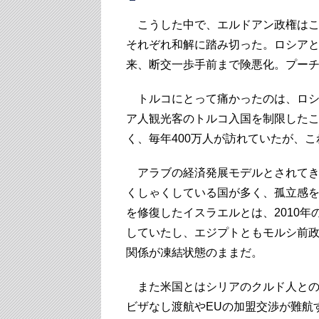
こうした中で、エルドアン政権はこ
それぞれ和解に踏み切った。ロシアと
来、断交一歩手前まで険悪化。プー
トルコにとって痛かったのは、ロシ
ア人観光客のトルコ入国を制限した
く、毎年400万人が訪れていたが、
アラブの経済発展モデルとされてき
くしゃくしている国が多く、孤立感
を修復したイスラエルとは、2010
していたし、エジプトともモルシ前
関係が凍結状態のままだ。
また米国とはシリアのクルド人との関
ビザなし渡航やEUの加盟交渉が難航