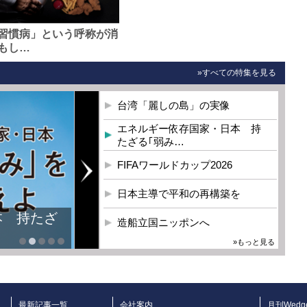
習慣病」という呼称が消
もし…
»すべての特集を見る
台湾「麗しの島」の実像
エネルギー依存国家・日本 持
たざる｢弱み…
FIFAワールドカップ2026
日本主導で平和の再構築を
本 持たざ
造船立国ニッポンへ
»もっと見る
最新記事一覧
会社案内
月刊Wedg