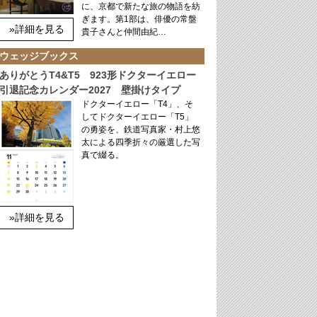
に、京都で新たな旅の物語を紡
ぎます。第1部は、俳優の常盤
»詳細を見る
貴子さんと仲間由紀…
ウェッジブックス
ありがとうT4&T5 923形ドクターイエロー
引退記念カレンダー2027 壁掛けタイプ
ドクターイエロー「T4」、そ
してドクターイエロー「T5」
の勇姿を、鉄道写真家・村上悠
太による四季折々の厳選した写
真で綴る。
»詳細を見る