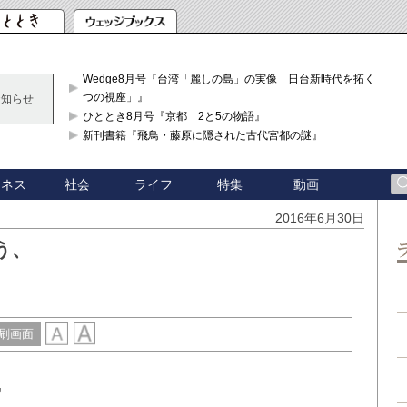
Wedge8月号『台湾「麗しの島」の実像 日台新時代を拓く「3
つの視座」』
お知らせ
ひととき8月号『京都 2と5の物語』
新刊書籍『飛鳥・藤原に隠された古代宮都の謎』
ジネス
社会
ライフ
特集
動画
2016年6月30日
う、
刷画面
”