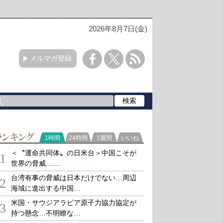
2026年8月7日(金)
メルマガ登録
ランキング
1時間
24時間
1週間
いいね
＜〝運命共同体〟の日米台＞中国こそが
1
世界の脅威....…
台湾有事の脅威は日本だけでない…周辺
2
海域に進出する中国…
米国・サウジアラビア原子力協力協定が
3
持つ懸念…不明瞭な…