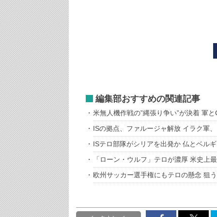
編集部おすすめの関連記事
米無人機作戦の”縄張り争い”が決着 軍と
ISの拠点、ファルージャ解放 イラク軍
ISテロ部隊がシリアを出発か 仏とベル
「ローン・ウルフ」テロが濃厚 米史上
欧州サッカー選手権にもテロの懸念 狙