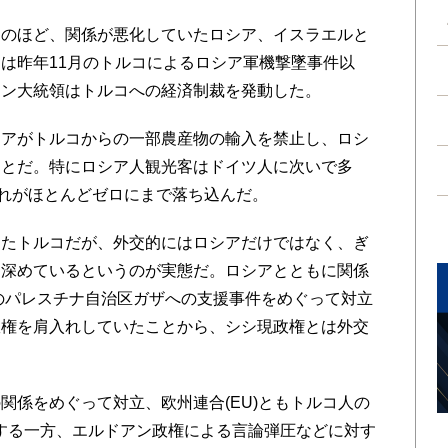
のほど、関係が悪化していたロシア、イスラエルと
は昨年11月のトルコによるロシア軍機撃墜事件以
チン大統領はトルコへの経済制裁を発動した。
アがトルコからの一部農産物の輸入を禁止し、ロシ
ことだ。特にロシア人観光客はドイツ人に次いで多
これがほとんどゼロにまで落ち込んだ。
たトルコだが、外交的にはロシアだけではなく、ぎ
を深めているというのが実態だ。ロシアとともに関係
年のパレスチナ自治区ガザへの支援事件をめぐって対立
政権を肩入れしていたことから、シシ現政権とは外交
係をめぐって対立、欧州連合(EU)ともトルコ人の
する一方、エルドアン政権による言論弾圧などに対す