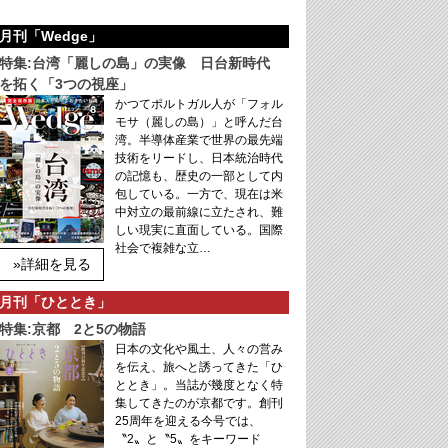
月刊「Wedge」
特集:台湾「麗しの島」の実像 日台新時代
を拓く「3つの視座」
かつてポルトガル人が「フォル
モサ（麗しの島）」と呼んだ台
湾。半導体産業で世界の最先端
技術をリードし、日本統治時代
の記憶も、歴史の一部として内
包している。一方で、現在は米
中対立の最前線に立たされ、難
しい現実に直面している。国際
社会で複雑な立…
»詳細を見る
月刊「ひととき」
特集:京都 2と5の物語
日本の文化や風土、人々の営み
を伝え、旅へと誘ってきた「ひ
ととき」。当誌が幾度となく特
集してきたのが京都です。創刊
25周年を迎える今号では、
〝2〟と〝5〟をキーワード