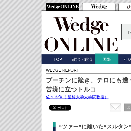
TOP
政治・経済
ビ
国際
WEDGE REPORT
プーチンに跪き、テロにも遭
苦境に立つトルコ
佐々木伸
（ 星槎大学大学院教授）
印
“ツァー”に跪いた“スルタン