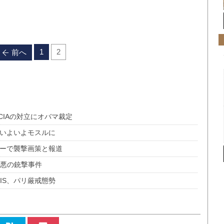
1
2
前へ
CIAの対立にオバマ裁定
、いよいよモスルに
ギーで襲撃画策と報道
最悪の銃撃事件
うIS、パリ厳戒態勢