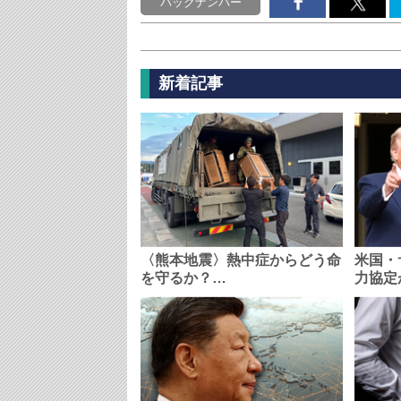
バックナンバー
新着記事
〈熊本地震〉熱中症からどう命
米国・
を守るか？…
力協定