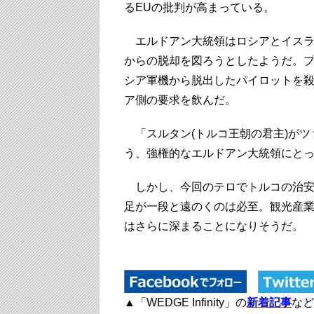
るEUの批判が高まっている。
エルドアン大統領はロシアとイスラ
からの脱却を図ろうとしたようだ。
シア軍機から脱出したパイロットを
ア側の要求を飲んだ。
「スルタン(トルコ王朝の君主)がツァ
う、強権的なエルドアン大統領にと
しかし、今回のテロでトルコの治安
足が一段と遠のくのは必至。観光産
はさらに深まることになりそうだ。
▲「WEDGE Infinity」の
新着記事
など