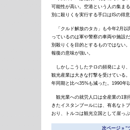
可能性が高い。空港という人の集ま
別に殺りくを実行する手口はISの得
「クルド解放のタカ」も今年2月以
っているのは軍や警察の車両や施設
別殺りくを目的とするものではない
報復の意味が強い。
しかしこうしたテロの頻発により、
観光産業は大きな打撃を受けている。
年同期と比べ35%も減った。1990
観光業への就労人口は全産業の1割
きたイスタンブールには、有名なト
おり、トルコは観光立国として崖っ
次ページ » 