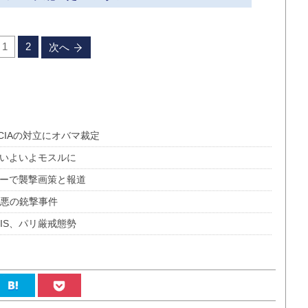
1
2
次へ
CIAの対立にオバマ裁定
、いよいよモスルに
ギーで襲撃画策と報道
最悪の銃撃事件
うIS、パリ厳戒態勢