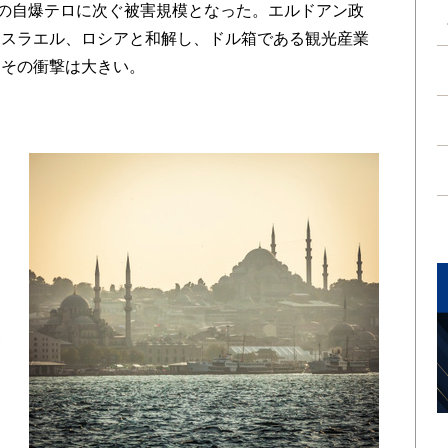
ラの自爆テロに次ぐ被害規模となった。エルドアン政
イスラエル、ロシアと和解し、ドル箱である観光産業
にその衝撃は大きい。
シ
点