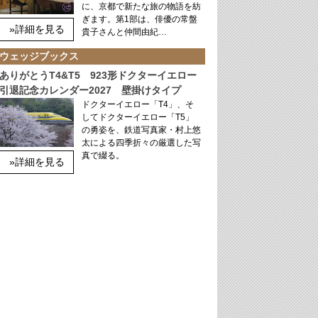
に、京都で新たな旅の物語を紡
ぎます。第1部は、俳優の常盤
»詳細を見る
貴子さんと仲間由紀…
ウェッジブックス
ありがとうT4&T5 923形ドクターイエロー
引退記念カレンダー2027 壁掛けタイプ
ドクターイエロー「T4」、そ
してドクターイエロー「T5」
の勇姿を、鉄道写真家・村上悠
太による四季折々の厳選した写
真で綴る。
»詳細を見る