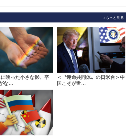
»もっと見る
像に映った小さな影、卒
＜〝運命共同体〟の日米台＞中
がな…
国こそが世…