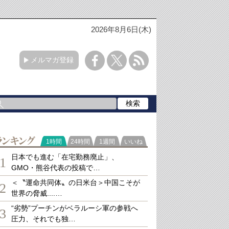
2026年8月6日(木)
メルマガ登録
ランキング
1時間
24時間
1週間
いいね
日本でも進む「在宅勤務廃止」、
1
GMO・熊谷代表の投稿で…
＜〝運命共同体〟の日米台＞中国こそが
2
世界の脅威....…
“劣勢”プーチンがベラルーシ軍の参戦へ
3
圧力、それでも独…