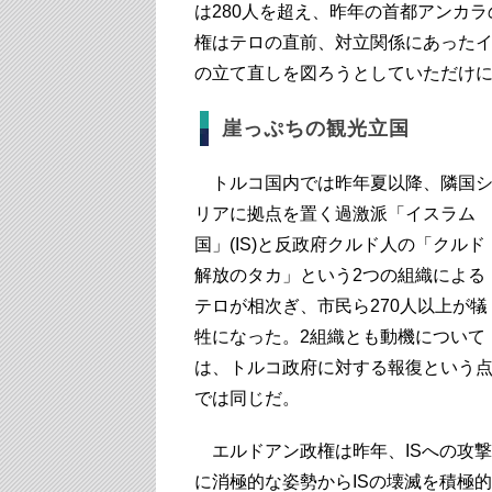
は280人を超え、昨年の首都アンカ
権はテロの直前、対立関係にあった
の立て直しを図ろうとしていただけ
崖っぷちの観光立国
トルコ国内では昨年夏以降、隣国
リアに拠点を置く過激派「イスラム
国」(IS)と反政府クルド人の「クルド
解放のタカ」という2つの組織による
テロが相次ぎ、市民ら270人以上が犠
牲になった。2組織とも動機について
は、トルコ政府に対する報復という
では同じだ。
エルドアン政権は昨年、ISへの攻撃
に消極的な姿勢からISの壊滅を積極的