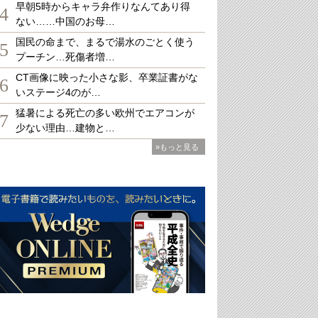
早朝5時からキャラ弁作りなんてあり得
4
ない……中国のお母…
国民の命まで、まるで湯水のごとく使う
5
プーチン…死傷者増…
CT画像に映った小さな影、卒業証書がな
6
いステージ4のが…
猛暑による死亡の多い欧州でエアコンが
7
少ない理由…建物と…
»もっと見る