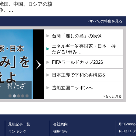
米国、中国、ロシアの核
争、…
»すべての特集を見る
台湾「麗しの島」の実像
エネルギー依存国家・日本 持
たざる｢弱み…
FIFAワールドカップ2026
日本主導で平和の再構築を
本 持たざ
造船立国ニッポンへ
»もっと見る
最新記事一覧
会社案内
月刊Wedg
ランキング
採用情報
月刊ひと