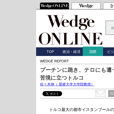
TOP
政治・経済
ビ
国際
WEDGE REPORT
プーチンに跪き、テロにも遭
苦境に立つトルコ
佐々木伸
（ 星槎大学大学院教授）
印
トルコ最大の都市イスタンブールの