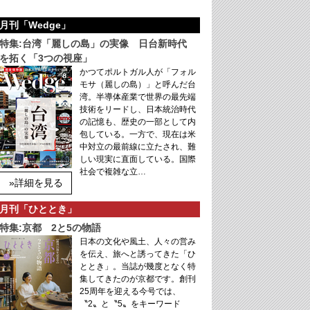
月刊「Wedge」
特集:台湾「麗しの島」の実像 日台新時代
を拓く「3つの視座」
かつてポルトガル人が「フォル
モサ（麗しの島）」と呼んだ台
湾。半導体産業で世界の最先端
技術をリードし、日本統治時代
の記憶も、歴史の一部として内
包している。一方で、現在は米
中対立の最前線に立たされ、難
しい現実に直面している。国際
社会で複雑な立…
»詳細を見る
月刊「ひととき」
特集:京都 2と5の物語
日本の文化や風土、人々の営み
を伝え、旅へと誘ってきた「ひ
ととき」。当誌が幾度となく特
集してきたのが京都です。創刊
25周年を迎える今号では、
〝2〟と〝5〟をキーワード