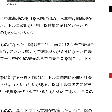
iStock
、
リク空軍基地の使用を米国に認め、米軍機は同基地か
った。トルコ政府が当初、IS攻撃に消極的だったの
るのを恐れたためだ。
のになった。ISは昨年7月、南東部スルチで爆弾テ
日にはアンカラ駅近くで約100人が犠牲になった自爆
ンブール中心部の観光名所で自爆テロを起こし、ドイ
攻撃に対する報復と同時に、トルコ国内に恐怖と社会
鈍らせようという狙いがある。ISはトルコ国内に難民
休眠工作員を潜伏させているともいわれており、テロの
ものの、ユルドウルム首相が指摘したように、ISの