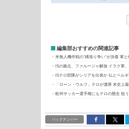
編集部おすすめの関連記事
米無人機作戦の”縄張り争い”が決着 軍と
ISの拠点、ファルージャ解放 イラク軍
ISテロ部隊がシリアを出発か 仏とベル
「ローン・ウルフ」テロが濃厚 米史上
欧州サッカー選手権にもテロの懸念 狙
バックナンバー