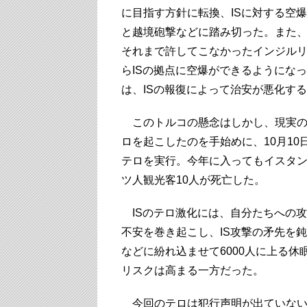
に目指す方針に転換、ISに対する空爆
と越境砲撃などに踏み切った。また
それまで許してこなかったインジル
らISの拠点に空爆ができるようにな
は、ISの報復によって治安が悪化す
このトルコの懸念はしかし、現実のも
ロを起こしたのを手始めに、10月10
テロを実行。今年に入ってもイスタ
ツ人観光客10人が死亡した。
ISのテロ激化には、自分たちへの
不安を巻き起こし、IS攻撃の矛先を
などに紛れ込ませて6000人に上る
リスクは高まる一方だった。
今回のテロは犯行声明が出ていない