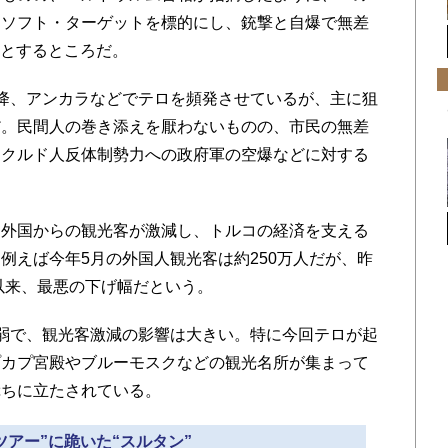
るソフト・ターゲットを標的にし、銃撃と自爆で無差
意とするところだ。
降、アンカラなどでテロを頻発させているが、主に狙
だ。民間人の巻き添えを厭わないものの、市民の無差
。クルド人反体制勢力への政府軍の空爆などに対する
外国からの観光客が激減し、トルコの経済を支える
例えば今年5月の外国人観光客は約250万人だが、昨
年以来、最悪の下げ幅だという。
弱で、観光客激減の影響は大きい。特に今回テロが起
プカプ宮殿やブルーモスクなどの観光名所が集まって
ぷちに立たされている。
“ツアー”に跪いた“スルタン”