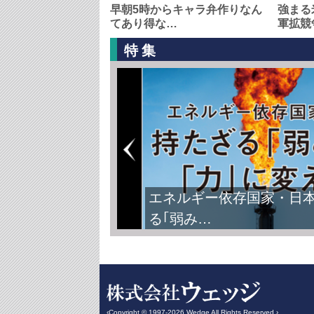
早朝5時からキャラ弁作りなん
強まる
てあり得な…
軍拡競
特集
エネルギー依存国家・日
る｢弱み…
‹Copyright © 1997-2026 Wedge All Rights Reserved.›