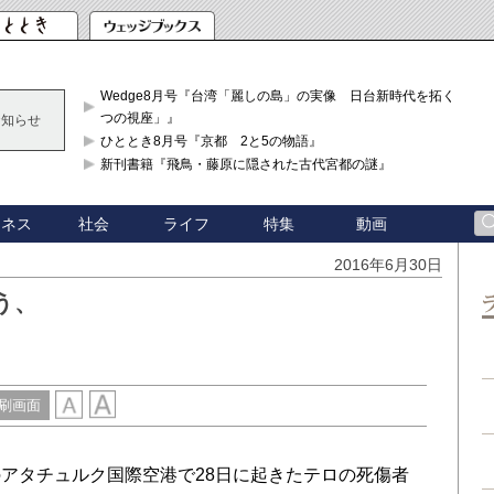
Wedge8月号『台湾「麗しの島」の実像 日台新時代を拓く「3
つの視座」』
お知らせ
ひととき8月号『京都 2と5の物語』
新刊書籍『飛鳥・藤原に隠された古代宮都の謎』
ジネス
社会
ライフ
特集
動画
2016年6月30日
う、
刷画面
アタチュルク国際空港で28日に起きたテロの死傷者