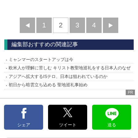
前
1
2
3
4
次
へ
へ
編集部おすすめの関連記事
ミャンマーのスタートアップは今
欧米人が理解に苦しむ キリスト教聖地巡礼をする日本人のなぜ
アジアへ拡大するISテロ、日本は狙われているのか
初日から暗雲立ち込める 聖地巡礼事始め
PR
シェア
ツイート
送る