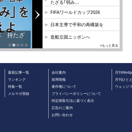
たざる｢弱み…
FIFAワールドカップ2026
日本主導で平和の再構築を
本 持たざ
造船立国ニッポンへ
»もっと見る
最新記事一覧
会社案内
月刊Wedg
ランキング
採用情報
月刊ひと
特集一覧
著作権について
ウェッジ
メルマガ登録
プライバシーポリシーについて
特定商取引法に基づく表示
広告のご案内
お問い合わせ