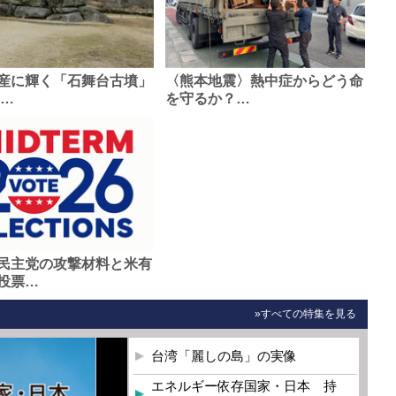
産に輝く「石舞台古墳」
〈熊本地震〉熱中症からどう命
0…
を守るか？…
民主党の攻撃材料と米有
投票…
»すべての特集を見る
台湾「麗しの島」の実像
エネルギー依存国家・日本 持