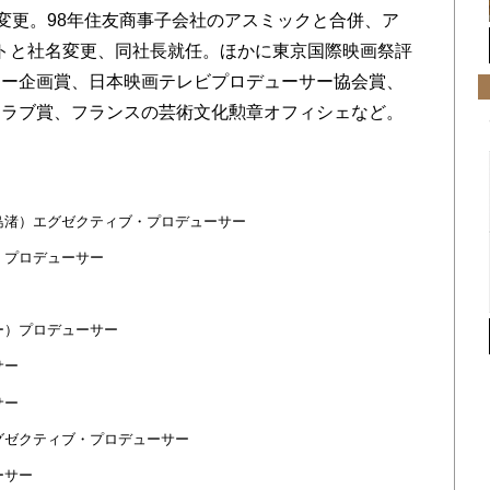
名変更。98年住友商事子会社のアスミックと合併、ア
トと社名変更、同社長就任。ほかに東京国際映画祭評
ミー企画賞、日本映画テレビプロデューサー協会賞、
クラブ賞、フランスの芸術文化勲章オフィシェなど。
大島渚）エグゼクティブ・プロデューサー
）プロデューサー
ー）プロデューサー
サー
サー
エグゼクティブ・プロデューサー
ーサー