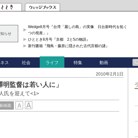
Wedge8月号『台湾「麗しの島」の実像 日台新時代を拓く「3
つの視座」』
お知らせ
ひととき8月号『京都 2と5の物語』
新刊書籍『飛鳥・藤原に隠された古代宮都の謎』
ジネス
社会
特集
動画
ライフ
2010年2月1日
澤明監督は若い人に」
人氏を迎えて<1>
刷画面