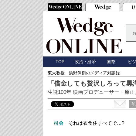
TOP
政治・経済
国際
ビ
東大教授 浜野保樹のメディア対談録
「借金しても贅沢しろって黒
生誕100年 映画プロデューサー・原正
印
司会
それは衣食住すべてで…?