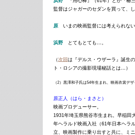
浜野
『用心棒』（61年）とか『椿三
監督はジャガーのセダンを買って、
原
いまの映画監督には考えられな
浜野
とてもとても…。
（
次回
は『デルス・ウザーラ』誕生
ト・ロシアの撮影現場秘話とは…）
（2）黒澤和子氏は54年生まれ、映画衣裳デ
原正人（はら・まさと）
映画プロデューサー。
1931年埼玉県熊谷市生まれ。早稲田
年ヘラルド映画入社（61年日本ヘラ
立、映画製作に乗り出すと共に、ミニ