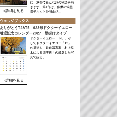
に、京都で新たな旅の物語を紡
ぎます。第1部は、俳優の常盤
»詳細を見る
貴子さんと仲間由紀…
ウェッジブックス
ありがとうT4&T5 923形ドクターイエロー
引退記念カレンダー2027 壁掛けタイプ
ドクターイエロー「T4」、そ
してドクターイエロー「T5」
の勇姿を、鉄道写真家・村上悠
太による四季折々の厳選した写
真で綴る。
»詳細を見る