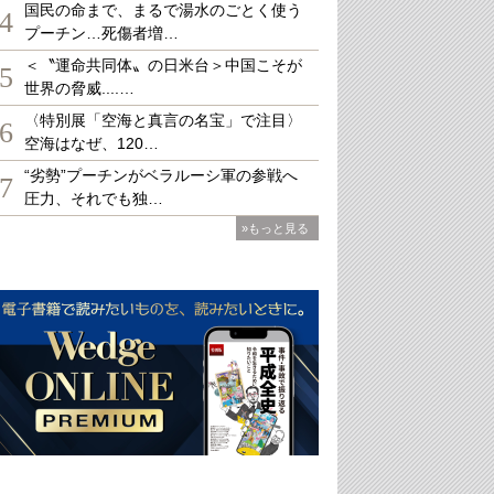
国民の命まで、まるで湯水のごとく使う
4
プーチン…死傷者増…
＜〝運命共同体〟の日米台＞中国こそが
5
世界の脅威....…
〈特別展「空海と真言の名宝」で注目〉
6
空海はなぜ、120…
“劣勢”プーチンがベラルーシ軍の参戦へ
7
圧力、それでも独…
»もっと見る