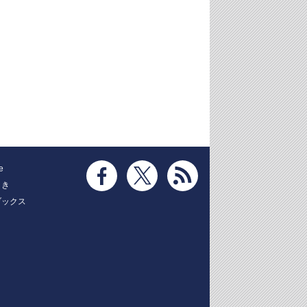
e
とき
ブックス