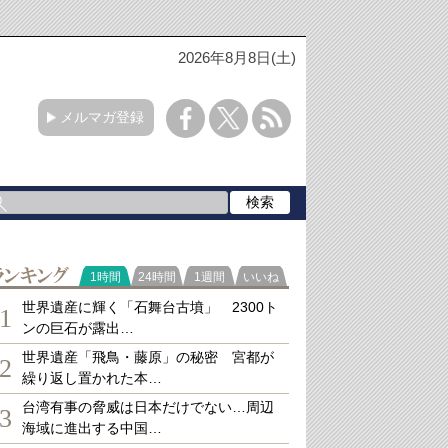
2026年8月8日(土)
メルマガ登録
ランキング
1時間
24時間
1週間
いいね
世界遺産に輝く「石舞台古墳」 2300ト
1
ンの巨石が露出…
世界遺産「飛鳥・藤原」の秘密 宮都が
2
繰り返し置かれた本…
台湾有事の脅威は日本だけでない…周辺
3
海域に進出する中国…