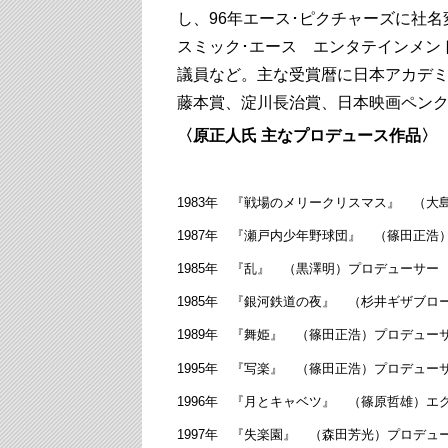
し、96年エース･ピクチャーズに社
スミック･エース エンタテインメン
議員など。主な受賞暦に日本アカデ
藤本賞、淀川長治賞、日本映画ペン
〈原正人氏 主なプロデュース作品〉
1983年 『戦場のメリークリスマス』 （
1987年 『瀬戸内少年野球団』 （篠田正浩
1985年 『乱』 （黒澤明）プロデューサー
1985年 『銀河鉄道の夜』 （杉井ギザブロ
1989年 『舞姫』 （篠田正浩）プロデュー
1995年 『写楽』 （篠田正浩）プロデュー
1996年 『月とキャベツ』 （篠原哲雄）
1997年 『失楽園』 （森田芳光）プロデュ