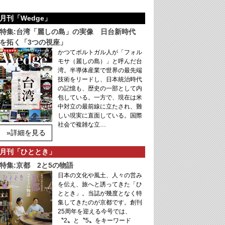
月刊「Wedge」
特集:台湾「麗しの島」の実像 日台新時代
を拓く「3つの視座」
かつてポルトガル人が「フォル
モサ（麗しの島）」と呼んだ台
湾。半導体産業で世界の最先端
技術をリードし、日本統治時代
の記憶も、歴史の一部として内
包している。一方で、現在は米
中対立の最前線に立たされ、難
しい現実に直面している。国際
社会で複雑な立…
»詳細を見る
月刊「ひととき」
特集:京都 2と5の物語
日本の文化や風土、人々の営み
を伝え、旅へと誘ってきた「ひ
ととき」。当誌が幾度となく特
集してきたのが京都です。創刊
25周年を迎える今号では、
〝2〟と〝5〟をキーワード