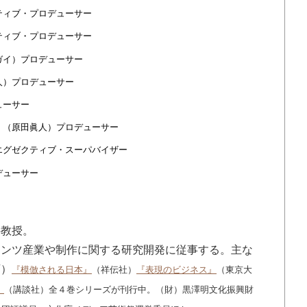
ティブ・プロデューサー
ティブ・プロデューサー
ガイ）プロデューサー
人）プロデューサー
ューサー
』 （原田眞人）プロデューサー
）エグゼクティブ・スーパバイザー
デューサー
科教授。
テンツ産業や制作に関する研究開発に従事する。主な
店）
『模倣される日本』
（祥伝社）
『表現のビジネス』
（東京大
』
（講談社）全４巻シリーズが刊行中。（財）黒澤明文化振興財