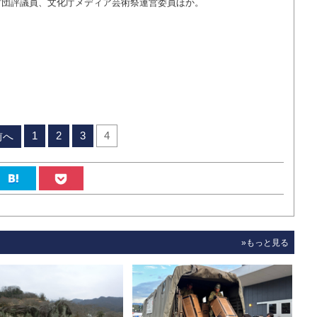
財団評議員、文化庁メディア芸術祭運営委員ほか。
1
2
3
4
前へ
»もっと見る