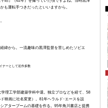
十郎』（62年）を撮っていた頃ですよね。当時黒澤
しかも運転手つきだったといいますから。
い。
の経緯から。一流趣味の黒澤監督を苦しめたソビエ
ザイナーとして近作多数
大学理工学部建築学科中退。独立プロなどを経て、58
ルド映画に社名変更）。81年ヘラルド･エースを設
シアターブームの基礎を作る。95年角川書店と提携