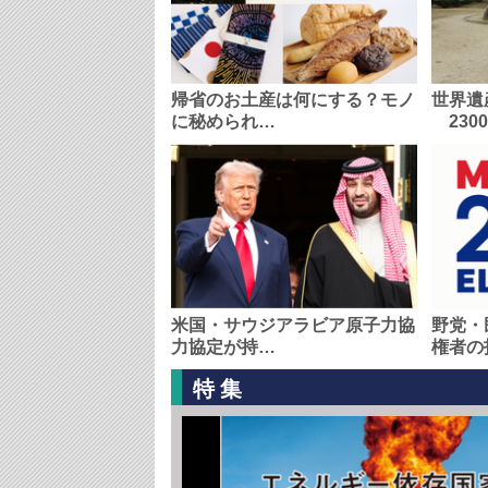
帰省のお土産は何にする？モノ
世界遺
に秘められ…
230
米国・サウジアラビア原子力協
野党・
力協定が持…
権者の
特集