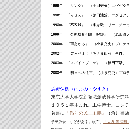
1998年 『リング』 （中田秀夫）エグゼク
1998年 『らせん』 （飯田譲治）エグゼク
1998年 『不夜城』 （李志毅 リー・チー
1999年 『金融腐食列島 呪縛』 （原田眞
2000年 『雨あがる』 （小泉尭史）プロデ
2002年 『突入せよ！「あさま山荘」事件
2003年 『スパイ・ゾルゲ』 （篠田正浩
2008年 『明日への遺言』（小泉尭史）プロ
浜野保樹（はまの・やすき）
東京大学大学院新領域創成科学研究
１９５１年生まれ。工学博士。コン
著書に
『偽りの民主主義』
（角川書
学出版会）などがある。現在、
『大系 黒澤明