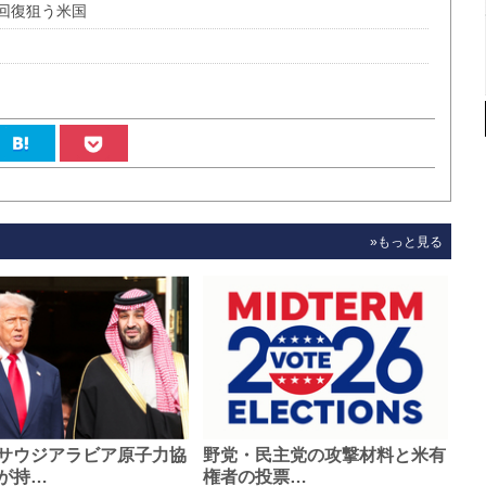
回復狙う米国
»もっと見る
サウジアラビア原子力協
野党・民主党の攻撃材料と米有
が持…
権者の投票…