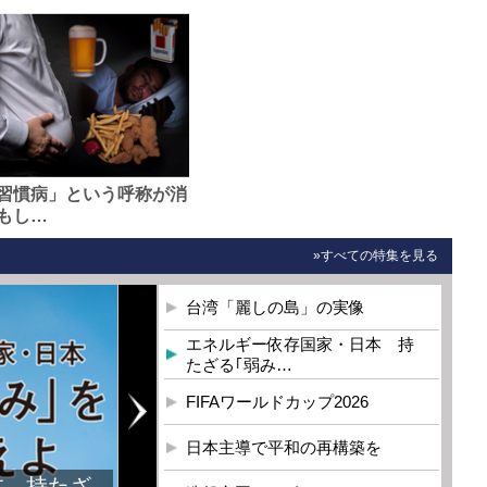
習慣病」という呼称が消
もし…
»すべての特集を見る
台湾「麗しの島」の実像
エネルギー依存国家・日本 持
たざる｢弱み…
FIFAワールドカップ2026
日本主導で平和の再構築を
本 持たざ