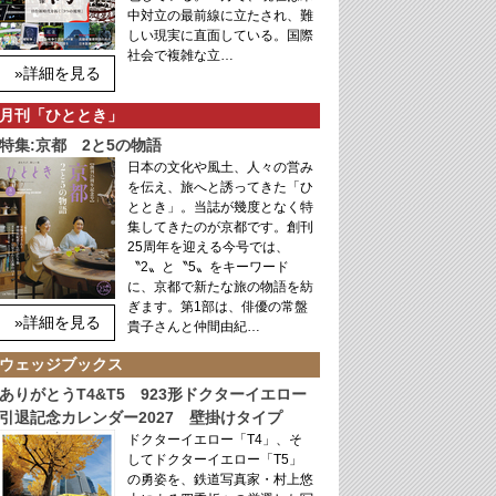
中対立の最前線に立たされ、難
しい現実に直面している。国際
社会で複雑な立…
»詳細を見る
月刊「ひととき」
特集:京都 2と5の物語
日本の文化や風土、人々の営み
を伝え、旅へと誘ってきた「ひ
ととき」。当誌が幾度となく特
集してきたのが京都です。創刊
25周年を迎える今号では、
〝2〟と〝5〟をキーワード
に、京都で新たな旅の物語を紡
ぎます。第1部は、俳優の常盤
»詳細を見る
貴子さんと仲間由紀…
ウェッジブックス
ありがとうT4&T5 923形ドクターイエロー
引退記念カレンダー2027 壁掛けタイプ
ドクターイエロー「T4」、そ
してドクターイエロー「T5」
の勇姿を、鉄道写真家・村上悠