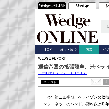
TOP
政治・経済
ビ
国際
WEDGE REPORT
通信帝国の拡張競争、米ベラ
土方細秩子
（ ジャーナリスト）
印
今年第二四半期、ベライゾンの収益は
ンターネットのバンドル契約数は昨年