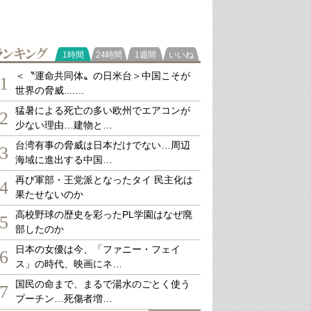
ランキング
1時間
24時間
1週間
いいね
＜〝運命共同体〟の日米台＞中国こそが
1
世界の脅威....…
猛暑による死亡の多い欧州でエアコンが
2
少ない理由…建物と…
台湾有事の脅威は日本だけでない…周辺
3
海域に進出する中国…
再び軍部・王党派となったタイ 民主化は
4
果たせないのか
高校野球の歴史を彩ったPL学園はなぜ廃
5
部したのか
日本の女優は今、「ファニー・フェイ
6
ス」の時代、映画にネ…
国民の命まで、まるで湯水のごとく使う
7
プーチン…死傷者増…