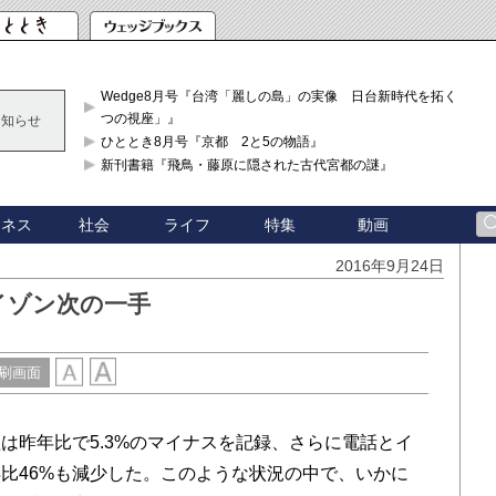
Wedge8月号『台湾「麗しの島」の実像 日台新時代を拓く「3
つの視座」』
お知らせ
ひととき8月号『京都 2と5の物語』
新刊書籍『飛鳥・藤原に隠された古代宮都の謎』
ジネス
社会
ライフ
特集
動画
2016年9月24日
イゾン次の一手
刷画面
昨年比で5.3%のマイナスを記録、さらに電話とイ
比46%も減少した。このような状況の中で、いかに