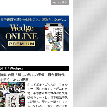
»もっと見る
月刊「Wedge」
特集:台湾「麗しの島」の実像 日台新時代
を拓く「3つの視座」
かつてポルトガル人が「フォル
モサ（麗しの島）」と呼んだ台
湾。半導体産業で世界の最先端
技術をリードし、日本統治時代
の記憶も、歴史の一部として内
包している。一方で、現在は米