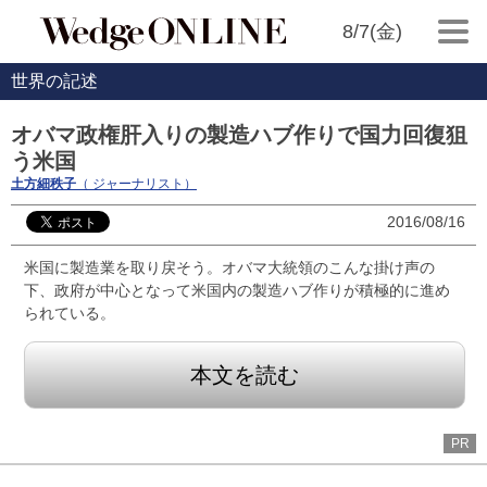
8/7(金)
世界の記述
オバマ政権肝入りの製造ハブ作りで国力回復狙
う米国
土方細秩子
（ ジャーナリスト）
2016/08/16
米国に製造業を取り戻そう。オバマ大統領のこんな掛け声の
下、政府が中心となって米国内の製造ハブ作りが積極的に進め
られている。
本文を読む
PR