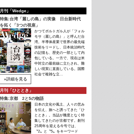
月刊「Wedge」
特集:台湾「麗しの島」の実像 日台新時代
を拓く「3つの視座」
かつてポルトガル人が「フォル
モサ（麗しの島）」と呼んだ台
湾。半導体産業で世界の最先端
技術をリードし、日本統治時代
の記憶も、歴史の一部として内
包している。一方で、現在は米
中対立の最前線に立たされ、難
しい現実に直面している。国際
社会で複雑な立…
»詳細を見る
月刊「ひととき」
特集:京都 2と5の物語
日本の文化や風土、人々の営み
を伝え、旅へと誘ってきた「ひ
ととき」。当誌が幾度となく特
集してきたのが京都です。創刊
25周年を迎える今号では、
〝2〟と〝5〟をキーワード