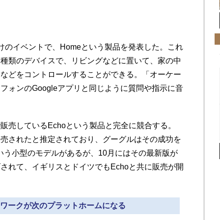
のイベントで、Homeという製品を発表した。これ
る種類のデバイスで、リビングなどに置いて、家の中
明などをコントロールすることができる。「オーケー
ォンのGoogleアプリと同じように質問や指示に音
売しているEchoという製品と完全に競合する。
台販売されたと推定されており、グーグルはその成功を
otという小型のモデルがあるが、10月にはその最新版が
値下げされて、イギリスとドイツでもEchoと共に販売が開
ットワークが次のプラットホームになる