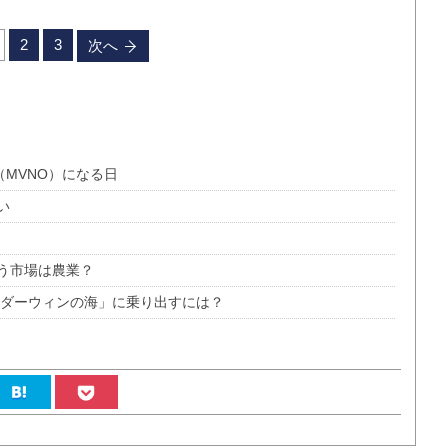
2
3
次へ
（MVNO）になる日
い
う市場は農業？
「ダーウィンの海」に乗り出すには？