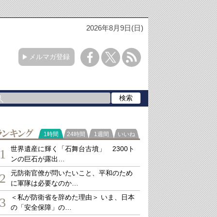
2026年8月9日(日)
メルマガ登録
ランキング
1時間
24時間
1週間
いいね
世界遺産に輝く「石舞台古墳」 2300ト
1
ンの巨石が露出…
元防衛官僚が問いたいこと、平和のため
2
に軍隊は必要なのか…
＜私が防衛省を辞めた理由＞ いま、日本
3
の「安全保障」の…