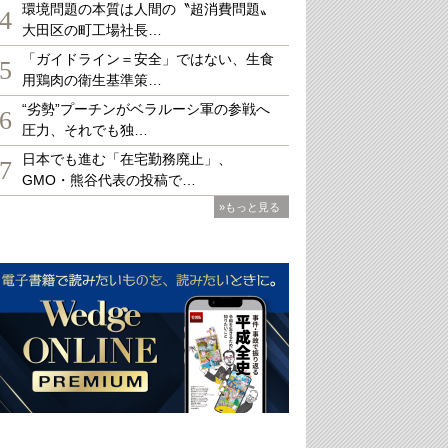
環境問題の本質は人間の〝超消費問題〟
4
大田区の町工場社長…
「ガイドライン＝安全」ではない、生食
5
用鶏肉の衛生基準策…
“劣勢”プーチンがベラルーシ軍の参戦へ
6
圧力、それでも独…
日本でも進む「在宅勤務廃止」、
7
GMO・熊谷代表の投稿で…
»もっと見る