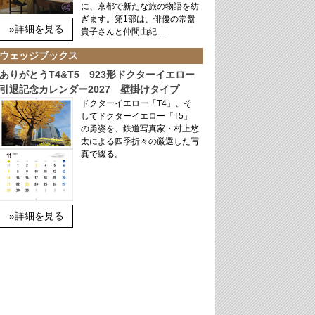
に、京都で新たな旅の物語を紡
ぎます。第1部は、俳優の常盤
»詳細を見る
貴子さんと仲間由紀…
ウェッジブックス
ありがとうT4&T5 923形ドクターイエロー
引退記念カレンダー2027 壁掛けタイプ
ドクターイエロー「T4」、そ
してドクターイエロー「T5」
の勇姿を、鉄道写真家・村上悠
太による四季折々の厳選した写
真で綴る。
»詳細を見る