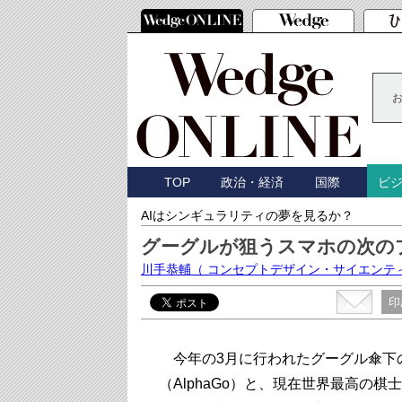
TOP
政治・経済
国際
ビ
AIはシンギュラリティの夢を見るか？
グーグルが狙うスマホの次の
川手恭輔
（ コンセプトデザイン・サイエンテ
印
今年の3月に行われたグーグル傘下
（AlphaGo）と、現在世界最高の棋