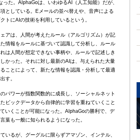
った。AlphaGoは、いわゆるAI（人工知能）だが、
項としている。Eメールの並べ替えや、音声による
クトにAIの技術を利用しているという。
ェアは、人間が考えたルール（アルゴリズム）が記
れた情報をルールに基づいて認識して分析し、ルール
それは人間が想定できない事柄や、ルールで記述しき
しかった。それに対し最新のAIは、与えられた大量
することによって、新たな情報を認識・分析して最適
え出す。
のパワーが指数関数的に成長し、ソーシャルネット
ったビックデータから自律的に学習を重ねていくこと
ていくことが可能になった。AlphaGoの勝利で、デ
う言葉も一般に知られるようになった。
ているが、グーグルに限らずアマゾン、インテル、