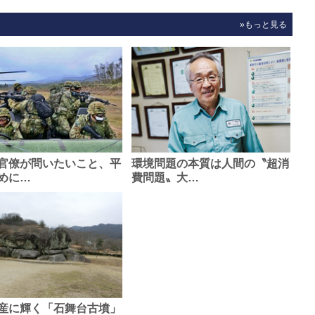
»もっと見る
官僚が問いたいこと、平
環境問題の本質は人間の〝超消
めに…
費問題〟大…
産に輝く「石舞台古墳」