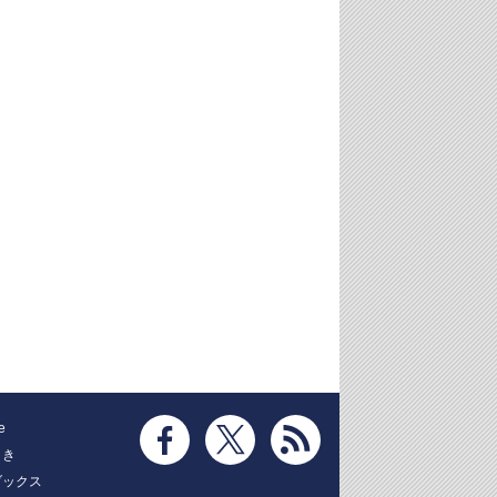
e
とき
ブックス