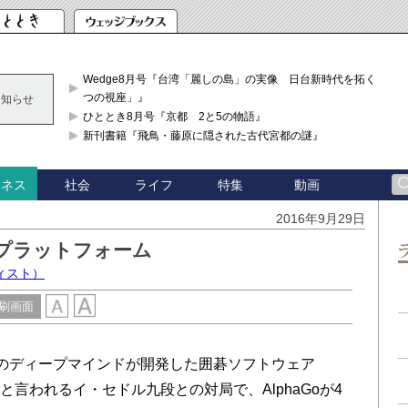
Wedge8月号『台湾「麗しの島」の実像 日台新時代を拓く「3
つの視座」』
お知らせ
ひととき8月号『京都 2と5の物語』
新刊書籍『飛鳥・藤原に隠された古代宮都の謎』
社会
ライフ
特集
動画
ジネス
2016年9月29日
プラットフォーム
ィスト）
刷画面
のディープマインドが開発した囲碁ソフトウェア
士と言われるイ・セドル九段との対局で、AlphaGoが4