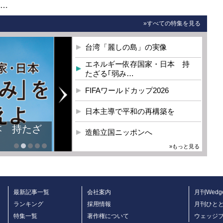
0…
»すべての特集を見る
台湾「麗しの島」の実像
エネルギー依存国家・日本 持
たざる｢弱み…
FIFAワールドカップ2026
日本主導で平和の再構築を
造船立国ニッポンへ
»もっと見る
最新記事一覧
会社案内
月刊Wedg
ランキング
採用情報
月刊ひと
特集一覧
著作権について
ウェッジ