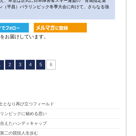
終え、本堂は正式に日本障害者スキー連盟の「育成指定選
ャン（平昌）パラリンピック冬季大会に向けて、さらなる強
をお届けしています。
2
3
4
5
6
へ
士となり再び立つフィールド
ラリンピックに秘める思い
合えたハンディキャップ
で第二の競技人生歩む