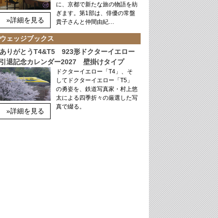
に、京都で新たな旅の物語を紡
ぎます。第1部は、俳優の常盤
»詳細を見る
貴子さんと仲間由紀…
ウェッジブックス
ありがとうT4&T5 923形ドクターイエロー
引退記念カレンダー2027 壁掛けタイプ
ドクターイエロー「T4」、そ
してドクターイエロー「T5」
の勇姿を、鉄道写真家・村上悠
太による四季折々の厳選した写
真で綴る。
»詳細を見る