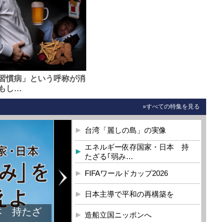
習慣病」という呼称が消
もし…
»すべての特集を見る
台湾「麗しの島」の実像
エネルギー依存国家・日本 持
たざる｢弱み…
FIFAワールドカップ2026
日本主導で平和の再構築を
本 持たざ
造船立国ニッポンへ