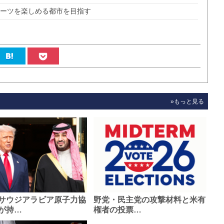
ポーツを楽しめる都市を目指す
»もっと見る
サウジアラビア原子力協
野党・民主党の攻撃材料と米有
が持…
権者の投票…