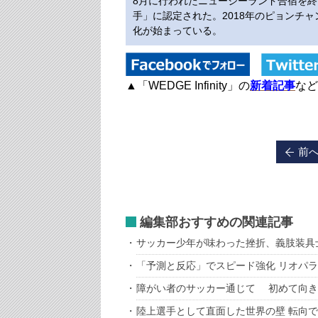
8月に行われたニュージーランド合宿を
手」に認定された。2018年のピョンチ
化が始まっている。
▲「WEDGE Infinity」の
新着記事
など
前
編集部おすすめの関連記事
サッカー少年が味わった挫折、義肢装具
「予測と反応」でスピード強化 リオパ
障がい者のサッカー通じて 初めて向き
陸上選手として直面した世界の壁 転向