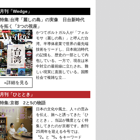
月刊「Wedge」
特集:台湾「麗しの島」の実像 日台新時代
を拓く「3つの視座」
かつてポルトガル人が「フォル
モサ（麗しの島）」と呼んだ台
湾。半導体産業で世界の最先端
技術をリードし、日本統治時代
の記憶も、歴史の一部として内
包している。一方で、現在は米
中対立の最前線に立たされ、難
しい現実に直面している。国際
社会で複雑な立…
»詳細を見る
月刊「ひととき」
特集:京都 2と5の物語
日本の文化や風土、人々の営み
を伝え、旅へと誘ってきた「ひ
ととき」。当誌が幾度となく特
集してきたのが京都です。創刊
25周年を迎える今号では、
〝2〟と〝5〟をキーワード