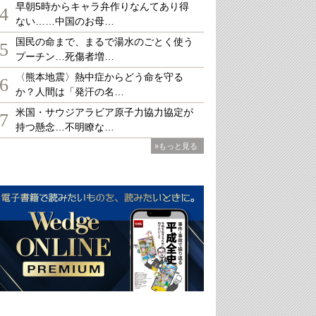
早朝5時からキャラ弁作りなんてあり得
4
ない……中国のお母…
国民の命まで、まるで湯水のごとく使う
5
プーチン…死傷者増…
〈熊本地震〉熱中症からどう命を守る
6
か？人間は「発汗の名…
米国・サウジアラビア原子力協力協定が
7
持つ懸念…不明瞭な…
»もっと見る