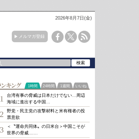
2026年8月7日(金)
メルマガ登録
ランキング
1時間
24時間
1週間
いいね
台湾有事の脅威は日本だけでない…周辺
1
海域に進出する中国…
野党・民主党の攻撃材料と米有権者の投
2
票意欲
＜〝運命共同体〟の日米台＞中国こそが
3
世界の脅威....…