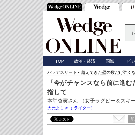
TOP
政治・経済
国際
ビ
パラアスリート～越えてきた壁の数だけ強く
「今がチャンスなら前に進む
指して
本堂杏実さん （女子ラグビー＆スキ
大元よしき
（ ライター）
印