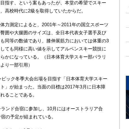
目指す、という案もあったが、本堂の希望でスキー
、高校時代に2級を取得していたからだ。
力測定によると、2001年～2011年の国立スポーツ
、臀囲や大腿囲のサイズは、全日本代表女子選手及び
も同等の数値であり、膝伸展筋力においては体重の3
関しても同様に高い値を示してアルペンスキー競技に
明らかになっている。（日本体育大学スキー部パラリ
料より一部引用）
ンピック冬季大会出場を目指す「日本体育大学スキー
ト」が始まった。当面の目標は2017年3月に日本障
ばれることである。
ランド合宿に参加し、10月にはオーストラリア合
合宿の予定が組まれている。