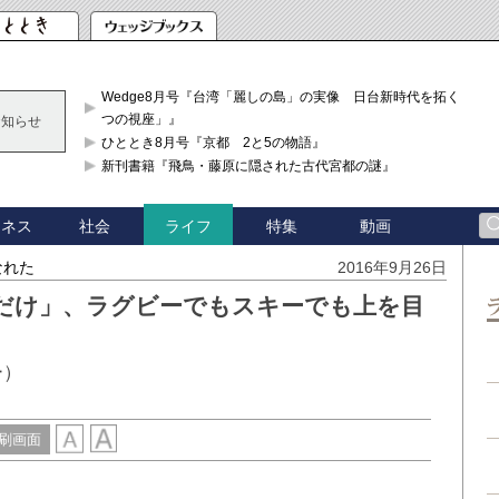
Wedge8月号『台湾「麗しの島」の実像 日台新時代を拓く「3
つの視座」』
お知らせ
ひととき8月号『京都 2と5の物語』
新刊書籍『飛鳥・藤原に隠された古代宮都の謎』
ジネス
社会
特集
動画
ライフ
なれた
2016年9月26日
だけ」、ラグビーでもスキーでも上を目
ー）
刷画面