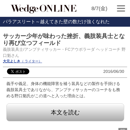
8/7(金)
パラアスリート～越えてきた壁の数だけ強くなれた
サッカー少年が味わった挫折、義肢装具士とな
り再び立つフィールド
義肢装具士/アンプティサッカー・FCアウボラーダ ヘッドコーチ 野
口魁さん
大元よしき
（ ライター）
2016/06/30
義手や義足、身体の機能障害を補う装具などの製作を手掛ける
義肢装具士でありながら、アンプティサッカーのコーチをも務
める野口魁氏がこの道へと入った理由とは。
本文を読む