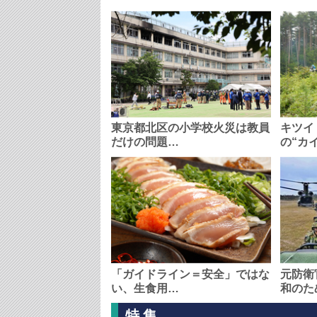
東京都北区の小学校火災は教員
キツイ
だけの問題…
の“カ
「ガイドライン＝安全」ではな
元防衛
い、生食用…
和のた
特集