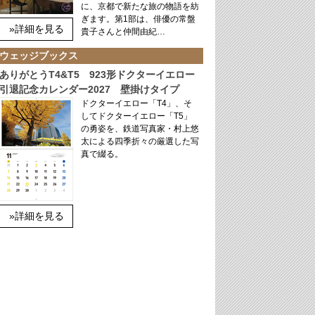
に、京都で新たな旅の物語を紡
ぎます。第1部は、俳優の常盤
»詳細を見る
貴子さんと仲間由紀…
ウェッジブックス
ありがとうT4&T5 923形ドクターイエロー
引退記念カレンダー2027 壁掛けタイプ
ドクターイエロー「T4」、そ
してドクターイエロー「T5」
の勇姿を、鉄道写真家・村上悠
太による四季折々の厳選した写
真で綴る。
»詳細を見る