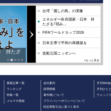
台湾「麗しの島」の実像
エネルギー依存国家・日本 持
たざる｢弱み…
FIFAワールドカップ2026
日本主導で平和の再構築を
本 持たざ
造船立国ニッポンへ
»もっと見る
最新記事一覧
会社案内
月刊Wedg
ランキング
採用情報
月刊ひと
特集一覧
著作権について
ウェッジ
メルマガ登録
プライバシーポリシーについて
特定商取引法に基づく表示