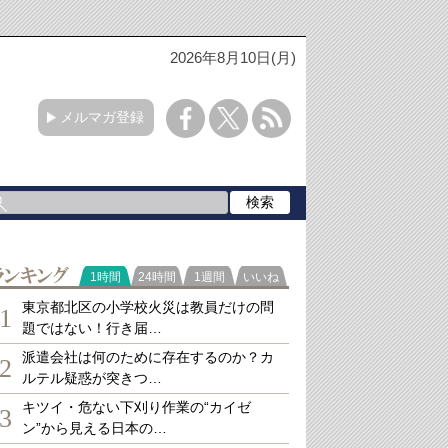
2026年8月10日(月)
メルマガ登録
ランキング
1時間
24時間
1週間
いいね
東京都北区の小学校火災は教員だけの問
1
題ではない！行き届…
派遣会社は何のために存在するのか？カ
2
ルテル疑惑が突きつ…
キツイ・危ない下刈り作業の“カイゼ
3
ン”から見える日本の…