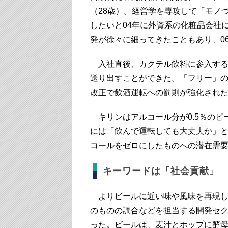
（28歳）。経営学を専攻して「モノ
したいと04年に外資系の化粧品会社
発が徐々に細ってきたこともあり、0
入社直後、カクテル飲料に参入する
送り出すことができた。「フリー」の
改正で飲酒運転への罰則が強化された
キリンはアルコール分が0.5％のビ
には「飲んで運転しても大丈夫か」
コールをゼロにしたものへの潜在需
キーワードは「社会貢献」
よりビールに近い味や風味を再現し
のものの調合などを担当する開発セ
った。ビールは、麦汁とホップに酵