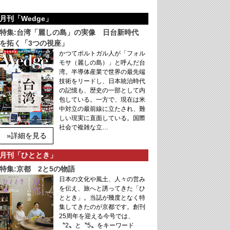
月刊「Wedge」
特集:台湾「麗しの島」の実像 日台新時代
を拓く「3つの視座」
かつてポルトガル人が「フォル
モサ（麗しの島）」と呼んだ台
湾。半導体産業で世界の最先端
技術をリードし、日本統治時代
の記憶も、歴史の一部として内
包している。一方で、現在は米
中対立の最前線に立たされ、難
しい現実に直面している。国際
社会で複雑な立…
»詳細を見る
月刊「ひととき」
特集:京都 2と5の物語
日本の文化や風土、人々の営み
を伝え、旅へと誘ってきた「ひ
ととき」。当誌が幾度となく特
集してきたのが京都です。創刊
25周年を迎える今号では、
〝2〟と〝5〟をキーワード