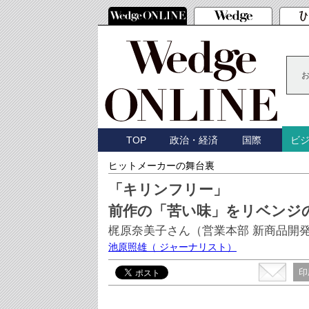
TOP
政治・経済
国際
ビ
ヒットメーカーの舞台裏
「キリンフリー」
前作の「苦い味」をリベンジ
梶原奈美子さん（営業本部 新商品開
池原照雄
（ ジャーナリスト）
印