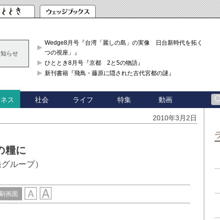
Wedge8月号『台湾「麗しの島」の実像 日台新時代を拓く「3
つの視座」』
お知らせ
ひととき8月号『京都 2と5の物語』
新刊書籍『飛鳥・藤原に隠された古代宮都の謎』
社会
ライフ
特集
動画
ジネス
2010年3月2日
の糧に
発グループ）
刷画面