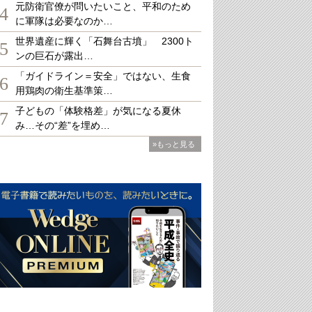
元防衛官僚が問いたいこと、平和のため
4
に軍隊は必要なのか…
世界遺産に輝く「石舞台古墳」 2300ト
5
ンの巨石が露出…
「ガイドライン＝安全」ではない、生食
6
用鶏肉の衛生基準策…
子どもの「体験格差」が気になる夏休
7
み…その“差”を埋め…
»もっと見る