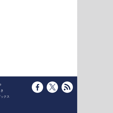
e
とき
ブックス