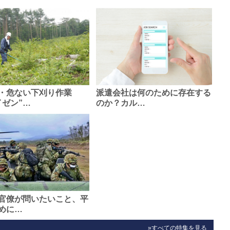
・危ない下刈り作業
派遣会社は何のために存在する
イゼン”…
のか？カル…
官僚が問いたいこと、平
めに…
»すべての特集を見る