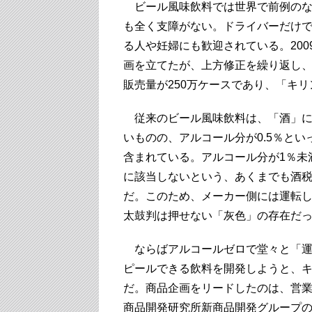
ビール風味飲料では世界で前例のな
も全く支障がない。ドライバーだけ
る人や妊婦にも歓迎されている。200
画を立てたが、上方修正を繰り返し、
販売量が250万ケースであり、「キ
従来のビール風味飲料は、「酒」に
いものの、アルコール分が0.5％とい
含まれている。アルコール分が1％未
に該当しないという、あくまでも酒
だ。このため、メーカー側には運転
太鼓判は押せない「灰色」の存在だ
ならばアルコールゼロで堂々と「運
ピールできる飲料を開発しようと、
だ。商品企画をリードしたのは、営
商品開発研究所新商品開発グループ