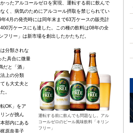
かったアルコールゼロを実現、運転する前に飲んで
でなく、病気のためにアルコール摂取を禁じられてい
9年4月の発売時には同年末まで63万ケースの販売計
400万ケースにも達した。この種の飲料は08年の全
リンフリー」は新市場を創出したかたちだ。
は分類されな
った具合に微量
満だと「酒」
税法上の分類
しても大丈夫と
った。
転OK」をア
キリンが挑ん
運転する前に飲んでも問題なし。アル
コールゼロのビール風味飲料「キリン
業本部内にある
フリー」
の梶原奈美子