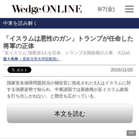
8/7(金)
中東を読み解く
「イスラムは悪性のガン」トランプが任命した
将軍の正体
“反イスラム”強硬派3人を任命、トランプ次期政権の人事、大詰め
佐々木伸
（ 星槎大学大学院教授）
2016/11/20
国家安全保障問題担当の補佐官に 指名された3人はイスラムに対
する強硬姿勢で知られ、中東諸国では新政権が反イスラム政策
を打ち出しかねない、と懸念も広がっている。
本文を読む
PR