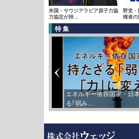
米国・サウジアラビア原子力協
野党・
力協定が持…
権者の
特集
エネルギー依存国家・日
る｢弱み…