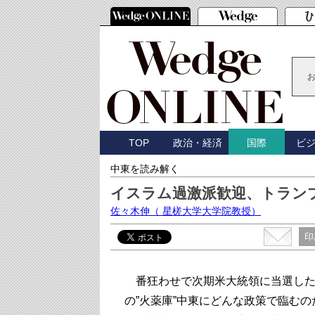
TOP
政治・経済
ビ
国際
中東を読み解く
イスラム過激派歓迎、トラン
佐々木伸
（ 星槎大学大学院教授）
印
番狂わせで次期米大統領に当選した
の”火薬庫”中東にどんな政策で臨む