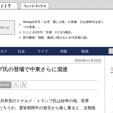
Wedge8月号『台湾「麗しの島」の実像 日台新時代を拓く「3
つの視座」』
お知らせ
ひととき8月号『京都 2と5の物語』
新刊書籍『飛鳥・藤原に隠された古代宮都の謎』
ジネス
社会
ライフ
特集
動画
2016年11月10日
プ氏の登場で中東さらに混迷
刷画面
共和党のドナルド・トランプ氏は紛争の地、世界
のだろうか。選挙期間中の発言から推し量ると、次期政