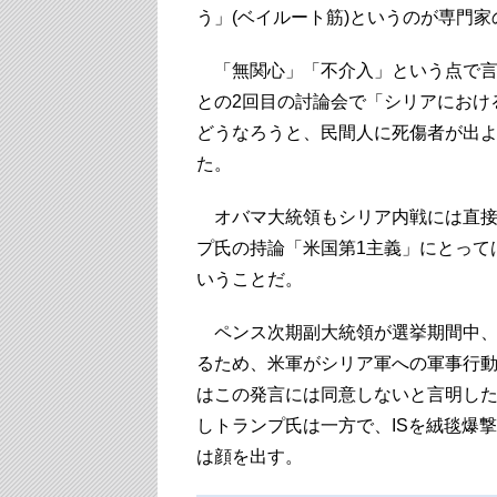
う」(ベイルート筋)というのが専門
「無関心」「不介入」という点で言
との2回目の討論会で「シリアにおけ
どうなろうと、民間人に死傷者が出
た。
オバマ大統領もシリア内戦には直接
プ氏の持論「米国第1主義」にとって
いうことだ。
ペンス次期副大統領が選挙期間中、
るため、米軍がシリア軍への軍事行
はこの発言には同意しないと言明した
しトランプ氏は一方で、ISを絨毯爆
は顔を出す。