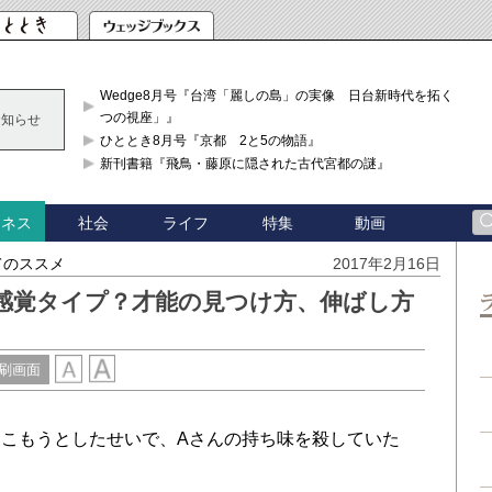
Wedge8月号『台湾「麗しの島」の実像 日台新時代を拓く「3
つの視座」』
お知らせ
ひととき8月号『京都 2と5の物語』
新刊書籍『飛鳥・藤原に隠された古代宮都の謎』
社会
ライフ
特集
動画
ジネス
てのススメ
2017年2月16日
感覚タイプ？才能の見つけ方、伸ばし方
刷画面
こもうとしたせいで、Aさんの持ち味を殺していた