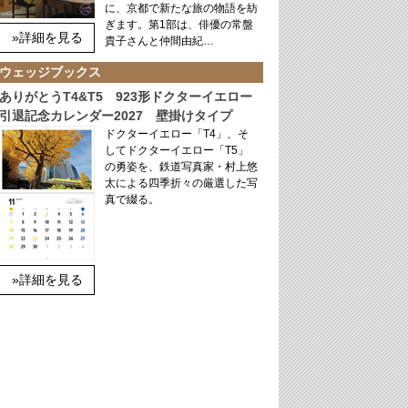
に、京都で新たな旅の物語を紡
ぎます。第1部は、俳優の常盤
»詳細を見る
貴子さんと仲間由紀…
ウェッジブックス
ありがとうT4&T5 923形ドクターイエロー
引退記念カレンダー2027 壁掛けタイプ
ドクターイエロー「T4」、そ
してドクターイエロー「T5」
の勇姿を、鉄道写真家・村上悠
太による四季折々の厳選した写
真で綴る。
»詳細を見る