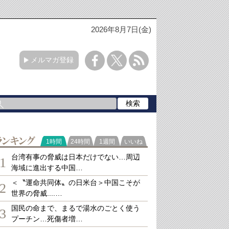
2026年8月7日(金)
メルマガ登録
ランキング
1時間
24時間
1週間
いいね
台湾有事の脅威は日本だけでない…周辺
1
海域に進出する中国…
＜〝運命共同体〟の日米台＞中国こそが
2
世界の脅威....…
国民の命まで、まるで湯水のごとく使う
3
プーチン…死傷者増…