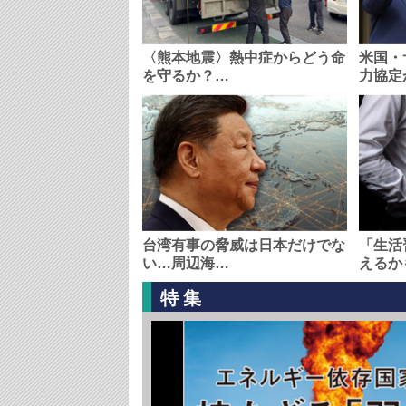
〈熊本地震〉熱中症からどう命
米国・
を守るか？…
力協定
台湾有事の脅威は日本だけでな
「生活
い…周辺海…
えるか
特集