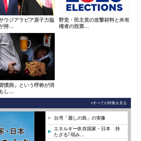
サウジアラビア原子力協
野党・民主党の攻撃材料と米有
が持…
権者の投票…
習慣病」という呼称が消
もし…
»すべての特集を見る
台湾「麗しの島」の実像
エネルギー依存国家・日本 持
たざる｢弱み…