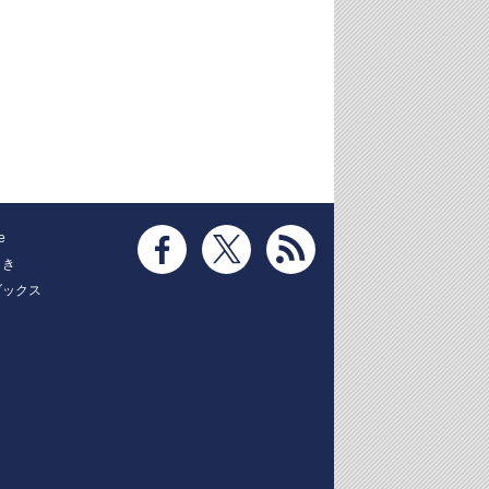
e
とき
ブックス