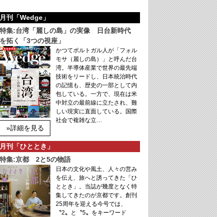
月刊「Wedge」
特集:台湾「麗しの島」の実像 日台新時代
を拓く「3つの視座」
かつてポルトガル人が「フォル
モサ（麗しの島）」と呼んだ台
湾。半導体産業で世界の最先端
技術をリードし、日本統治時代
の記憶も、歴史の一部として内
包している。一方で、現在は米
中対立の最前線に立たされ、難
しい現実に直面している。国際
社会で複雑な立…
»詳細を見る
月刊「ひととき」
特集:京都 2と5の物語
日本の文化や風土、人々の営み
を伝え、旅へと誘ってきた「ひ
ととき」。当誌が幾度となく特
集してきたのが京都です。創刊
25周年を迎える今号では、
〝2〟と〝5〟をキーワード