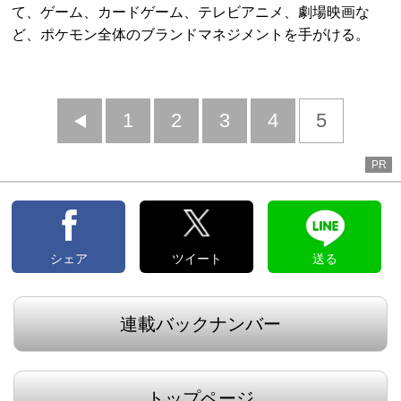
て、ゲーム、カードゲーム、テレビアニメ、劇場映画な
ど、ポケモン全体のブランドマネジメントを手がける。
前
1
2
3
4
5
へ
PR
シェア
ツイート
送る
連載バックナンバー
トップページ