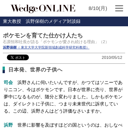
8/10(月)
東大教授 浜野保樹のメディア対談録
ポケモンを育てた仕かけ人たち
石原恒和社長が語る「ポケモンが愛され続ける理由」（2）
浜野保樹
（ 東京大学大学院新領域創成科学研究科教授）
2010/05/12
日本発、世界の子供へ
司会
浜野さんに伺いたいんですが、かつてはソニーであ
りニコン、今はポケモンです。日本が世界に売り、世界が
夢中になるものが、随分と変わりました。しかもポケモン
は、ダイレクトに子供に、つまり未来世代に訴求してい
る。この辺、浜野さんはどう評価なさいますか。
浜野
世界に影響を及ぼすほどの国というのは、おしなべ