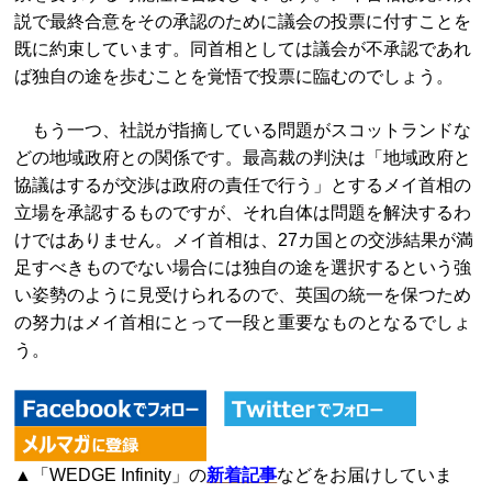
説で最終合意をその承認のために議会の投票に付すことを
既に約束しています。同首相としては議会が不承認であれ
ば独自の途を歩むことを覚悟で投票に臨むのでしょう。
もう一つ、社説が指摘している問題がスコットランドな
どの地域政府との関係です。最高裁の判決は「地域政府と
協議はするが交渉は政府の責任で行う」とするメイ首相の
立場を承認するものですが、それ自体は問題を解決するわ
けではありません。メイ首相は、27カ国との交渉結果が満
足すべきものでない場合には独自の途を選択するという強
い姿勢のように見受けられるので、英国の統一を保つため
の努力はメイ首相にとって一段と重要なものとなるでしょ
う。
▲「WEDGE Infinity」の
新着記事
などをお届けしていま