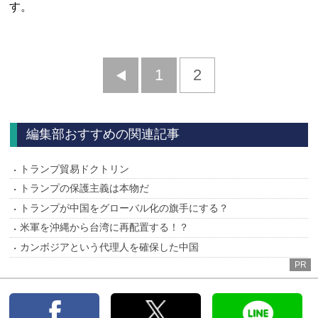
す。
前
1
2
へ
編集部おすすめの関連記事
トランプ貿易ドクトリン
トランプの保護主義は本物だ
トランプが中国をグローバル化の旗手にする？
米軍を沖縄から台湾に再配置する！？
カンボジアという代理人を確保した中国
PR