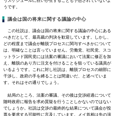
うスケジュールに狂いが生ずることも予想されていないよ
うです。
議会は国の将来に関する議論の中心
この社説は、議会は国の将来に関する議論の中心にある
べきだとして、最高裁の判決を歓迎しています。しかし、
どの程度まで議会が離脱プロセスに関与すべきかについて
は、明確なことは言っていません。労働党、社民党、スコ
ットランド国民党には法案の審議において法案に修正を加
え、離脱のあり方に注文を付けることを狙っている議員が
いるようです。これに対し社説は、離脱プロセスの細部に
干渉し、政府の手を縛ることは間違いだ、と述べていま
す。それはその通りでしょう。
結局のところ、法案の審議、その後は交渉経過について
随時政府に報告を求め質疑を行うことしかないのではない
でしょうか。社説は交渉の最終的な結果について議会が投
票を要求する可能性に言及しています。メイ首相は先の演