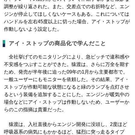
調整が繰り返された。また、交差点での右折時など、エン
ジンが停止してほしくないケースもある。これについては
ハンドルを左右45度以上に切った場合、アイ・ストップが
作動しないよう設定した。
アイ・ストップの商品化で学んだこと
全社挙げてのモニタリングにより、急ピッチで違和感や
不安感をつぶすことができた。猿渡は、さらに万全を期す
ため、発売が半年後に迫った09年の1月から主要都市で、
一般ユーザーにもモニターを依頼した。その結果、アイ・
ストップが作動可能な状態になると緑のランプを点灯させ
るという装備を追加することにした。エンジンが暖気中の
場合などにアイ・ストップは作動しないため、ユーザーか
らのこの指摘は貴重だった。
猿渡は、入社直後からエンジン開発に没頭し、2度ほど
呼吸器系の病気にもかかるほど、猛烈に突っ走るタイプ