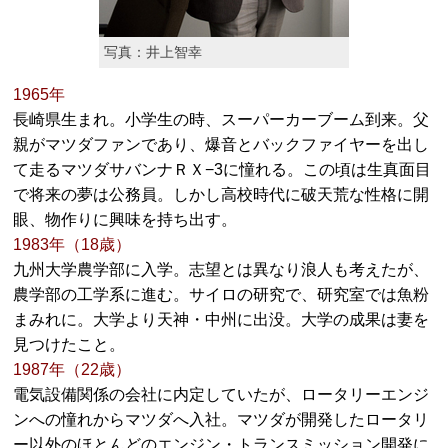
写真：井上智幸
1965年
長崎県生まれ。小学生の時、スーパーカーブーム到来。父
親がマツダファンであり、爆音とバックファイヤーを出し
て走るマツダサバンナＲＸ−3に憧れる。この頃は生真面目
で将来の夢は公務員。しかし高校時代に破天荒な性格に開
眼、物作りに興味を持ち出す。
1983年（18歳）
九州大学農学部に入学。志望とは異なり浪人も考えたが、
農学部の工学系に進む。サイロの研究で、研究室では魚粉
まみれに。大学より天神・中州に出没。大学の成果は妻を
見つけたこと。
1987年（22歳）
電気設備関係の会社に内定していたが、ロータリーエンジ
ンへの憧れからマツダへ入社。マツダが開発したロータリ
ー以外のほとんどのエンジン・トランスミッション開発に