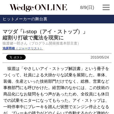
8/9(日)
ヒットメーカーの舞台裏
マツダ「i-stop（アイ・ストップ）」
縦割り打破で魔法を現実に
猿渡健一郎さん（プログラム開発推進本部主査）
池原照雄
（ ジャーナリスト）
2010/05/24
猿渡は「やさしいアイ・ストップ解説書」という冊子を
つくって、社員による大掛かりな試乗を展開した。車体、
装備、生産といった技術部門だけでなく、総務、営業など
事務部門にも呼びかけた。経営陣のなかには、この技術の
商品化になお疑問をもつ声があったため、全役員にも休日
での試乗モニターになってもらった。アイ・ストップは、
一時停車中にブレーキを踏んだ状態でエンジン停止となる
が、ブレーキの踏力がどのくらいで作動するかなど微妙な