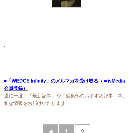
■
「WEDGE Infinity」のメルマガを受け取る（＝isMedia
会員登録）
週に一度、「最新記事」や「編集部のおすすめ記事」等、
旬な情報をお届けいたします
前
1
2