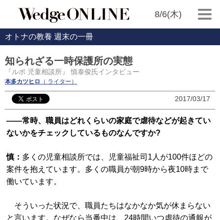
8/6(木)
オトナの教養 週末の一冊
知られざる一時保護所の実態
『ルポ 児童相談所』 慎泰俊氏インタビュー
本多カツヒロ
（ ライター）
2017/03/17
――常時、職員はどれくらいの家庭で虐待などが起きてい
ないかをチェックしているものなんですか?
慎：
多くの児童相談所では、児童福祉司1人が100件ほどの
案件を抱えています。多くの職員が朝9時から夜10時まで
働いています。
そういった状況で、職員たちはなかなか気が休まらない
と言います。なぜなら当番中は、24時間いつ虐待の通報が