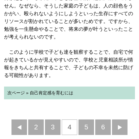
せん。なぜなら、そうした家庭の子どもは、人の顔色をう
かがい、殴られないようにしようといった生存にすべての
リソースが割かれていることが多いためです。ですから、
勉強を一生懸命やることで、将来の夢が叶うといったこと
が考えられないのです。
このように学校で子ども達を観察することで、自宅で何
が起きているかが見えやすいので、学校と児童相談所が情
報をきちんと共有することで、子どもの不幸を未然に防げ
る可能性があります。
次ページ » 自己肯定感を育むには
前
2
3
4
5
6