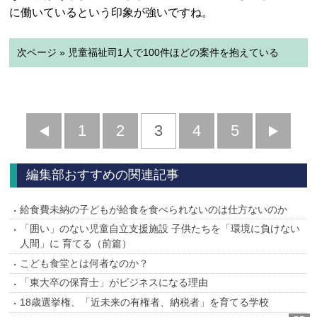
に働いているという印象が強いですね。
次ページ » 児童福祉司1人で100件ほどの案件を抱えている
前
1
2
3
4
5
へ
へ
編集部おすすめの関連記事
給食費未納の子どもが給食を食べられないのは仕方ないのか
「囲い」のない児童自立支援施設 子供たちを「環境に負けない
人間」に 育てる（前篇）
こども食堂とは何者なのか？
「東大卒の保育士」がビジネスになる理由
18歳選挙権、「近未来の有権者、納税者」を育てる学校