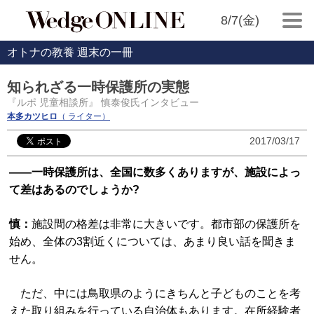
8/7(金)
オトナの教養 週末の一冊
知られざる一時保護所の実態
『ルポ 児童相談所』 慎泰俊氏インタビュー
本多カツヒロ
（ ライター）
2017/03/17
――一時保護所は、全国に数多くありますが、施設によっ
て差はあるのでしょうか?
慎：
施設間の格差は非常に大きいです。都市部の保護所を
始め、全体の3割近くについては、あまり良い話を聞きま
せん。
ただ、中には鳥取県のようにきちんと子どものことを考
えた取り組みを行っている自治体もあります。在所経験者