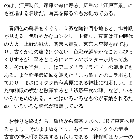
のは、江戸時代。家康の命に寄る。広重の「江戸百景」に
も登場する名所だ。写真を撮るのもお勧めである。
青銅色の鳥居をくぐり、立派な随神門を通ると、御神殿
が見える。色鮮やかなコンクリート造り。東京は江戸時代
の大火、上野の戦火、関東大震災、東京大空襲を経てお
り、古くからの建物は少ない。色彩が鮮やかなこともびっ
くりするが、至るところにアニメのポスターが貼ってあ
る。それも当然、ここはアニメ「ラブライブ」の聖地でも
ある。また昨年最終回を迎えた「こち亀」とのコラボもし
ており、まさにオタク街秋葉原にある神社に相応しい。ま
た御神殿の横など散策すると「銭形平次の碑」など、いろ
いろなものがある。神社はいろいろなものが奉納されるた
め、いろいろな時代が積層している。
お参りを終えたら、聖橋から御茶ノ水へ。JRで東京へ戻
るもよし、そのまま坂を下り、もう一つのオタクの聖地、
古書の神保町を散策するも良しである。神保町はカレーの