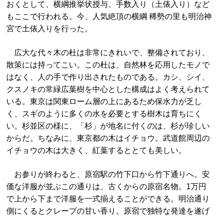
おくとして、横綱推挙状授与、手数入り（土俵入り）など
もここで行われる。今、人気絶頂の横綱 稀勢の里も明治神
宮で土俵入りを行った。
広大な代々木の杜は非常にきれいで、整備されており、
散策には持ってこい。この杜は、自然林を応用したモノで
はなく、人の手で作り出されたものである。カシ、シイ、
クスノキの常緑広葉樹を中心とした構成はよく考えられて
いる。東京は関東ローム層の上にあるため保水力が乏し
く、スギのように多くの水を必要とする樹木は育ちにく
い。杉並区の様に、「杉」が地名に付くのは、杉が珍しい
からだ。ちなみに、東京都の木はイチョウ。武道館周辺の
イチョウの木は大きく、紅葉するととても美しい。
お参りが終わると、原宿駅の竹下口から竹下通りへ。安
価な洋服が並ぶこの通りは、古くからの原宿名物。1万円
で上から下まで洋服を一式揃えることができる。明治通り
側にくるとクレープの甘い香り。原宿で独特な発達を遂げ