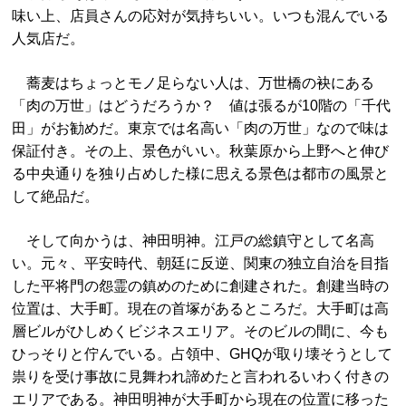
味い上、店員さんの応対が気持ちいい。いつも混んでいる
人気店だ。
蕎麦はちょっとモノ足らない人は、万世橋の袂にある
「肉の万世」はどうだろうか？ 値は張るが10階の「千代
田」がお勧めだ。東京では名高い「肉の万世」なので味は
保証付き。その上、景色がいい。秋葉原から上野へと伸び
る中央通りを独り占めした様に思える景色は都市の風景と
して絶品だ。
そして向かうは、神田明神。江戸の総鎮守として名高
い。元々、平安時代、朝廷に反逆、関東の独立自治を目指
した平将門の怨霊の鎮めのために創建された。創建当時の
位置は、大手町。現在の首塚があるところだ。大手町は高
層ビルがひしめくビジネスエリア。そのビルの間に、今も
ひっそりと佇んでいる。占領中、GHQが取り壊そうとして
祟りを受け事故に見舞われ諦めたと言われるいわく付きの
エリアである。神田明神が大手町から現在の位置に移った