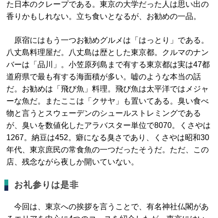
た日本のクレープである。東京の大学だった人は思い出の
香りかもしれない。立ち食いとなるが、お勧めの一品。
原宿にはもう一つお勧めグルメは「はっとり」である。
八丈島料理屋だ。八丈島は歴とした東京都。クルマのナン
バーは「品川」。小笠原列島まで有する東京都は実は47都
道府県で最も有する海面積が多い。嘘のような本当の話
だ。お勧めは「飛び魚」料理。飛び魚は太平洋ではメジャ
ーな魚だ。またここは「クサヤ」も置いてある。臭い食べ
物と言うとスウェーデンのシュールストレミングである
が、臭いを数値化したアラバスター単位で8070。くさやは
1267。納豆は452。癖になる臭さであり、くさやは昭和30
年代、東京庶民の常食魚の一つだったそうだ。ただ、この
店、残念ながら夜しか開いていない。
お礼参りは是非
今回は、東京への挨拶を言うことで、有名神社仏閣があ