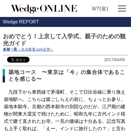
8/7(金)
Wedge REPORT
おめでとう！上京して入学式、親子のための観
光ガイド
多賀一晃
（ 生活家電.com主宰）
2017/04/05
築地コース 〜東京は「今」の集合体であるこ
とを感じる〜
九段下から東西線で茅場町、そこで日比谷線に乗り換え
築地駅へ。こちらは腹ごしらえの前に、ちょっとお参り。
築地本願寺。京都の西本願寺の別院なのだが、江戸期の建
物が関東大震災で焼けたために、昭和九年に古代インド様
式で建て直されたお寺。一見の価値は十分ある。記念写真
も上手く取れば、「えー、インドに旅行したの？」と言わ