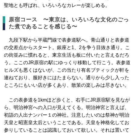
聖地とも呼ばれ、いろいろなカレーが楽しめる。
原宿コース 〜東京は、いろいろな文化のごっ
た煮であることを感じる〜
九段下駅から半蔵門線で表参道駅へ。青山通りと表参道
の交差点からスタート。銀座と1、2を争う目抜き通り。こ
の街並みに慣れると、東京生活も板に付いたと言えるだろ
う。ここのJR原宿の駅にゆっくり移動して行こう。表参道
ヒルズも悪くはないが、この当たり有名ブティックが軒を
連ねており、服好きにはたまらない。通りから少し入った
ところにもいい店が多くあり、散策の楽しみは尽きない。
この表参道を1kmほど歩くと、右手にJR原宿駅を見なが
ら、明治神宮への入口が見えてくる。明治神宮と言えば、
初詣の人出ナンバー１の神社。注意したいのは祭神が明治
天皇と昭憲皇太后ということである。天皇を神格化してお
参りしていることは認識しておいて欲しい。それは置いて