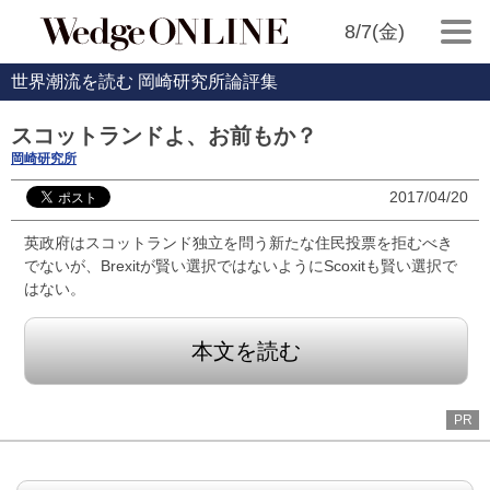
8/7(金)
世界潮流を読む 岡崎研究所論評集
スコットランドよ、お前もか？
岡崎研究所
2017/04/20
英政府はスコットランド独立を問う新たな住民投票を拒むべき
でないが、Brexitが賢い選択ではないようにScoxitも賢い選択で
はない。
本文を読む
PR