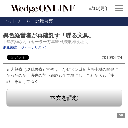
8/10(月)
ヒットメーカーの舞台裏
異色経営者が再建託す「喋る文具」
中島義雄さん（セーラー万年筆 代表取締役社長）
池原照雄
（ ジャーナリスト）
2010/06/24
元大蔵省（現財務省）官僚は、なぜペン型音声再生機の開発に
至ったのか。過去の苦い経験も全て糧にし、これからも「挑
戦」を続けてゆく。
本文を読む
PR