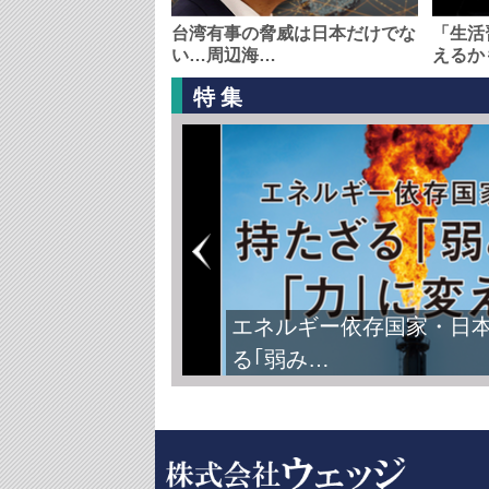
台湾有事の脅威は日本だけでな
「生活
い…周辺海…
えるか
特集
エネルギー依存国家・日
る｢弱み…