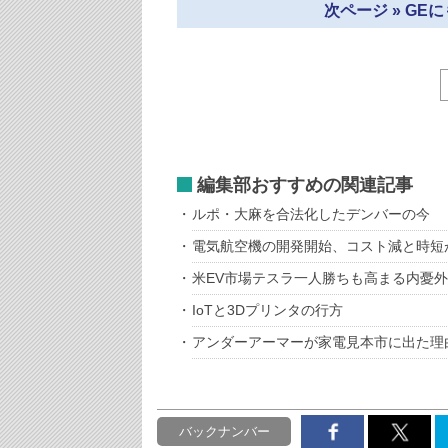
次ページ » G
編集部おすすめの関連記事
ルポ・大麻を合法化したデンバーの今
電気航空機の開発開始、コスト減と時短
米EV市場テスラ一人勝ちも高まる内憂
IoTと3Dプリンタの行方
アンダーアーマーが家電見本市に出た理
バックナンバー