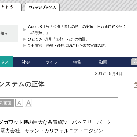
Wedge8月号『台湾「麗しの島」の実像 日台新時代を拓く「3
つの視座」』
お知らせ
ひととき8月号『京都 2と5の物語』
新刊書籍『飛鳥・藤原に隠された古代宮都の謎』
社会
ライフ
特集
動画
ジネス
2017年5月4日
システムの正体
刷画面
メガワット時の巨大な蓄電施設、バッテリーパーク
た電力会社、サザン・カリフォルニア・エジソン