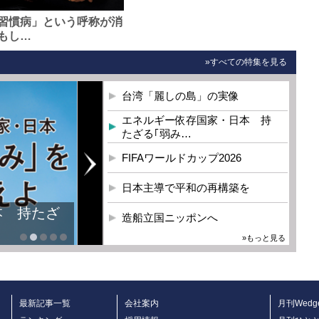
習慣病」という呼称が消
もし…
»すべての特集を見る
台湾「麗しの島」の実像
エネルギー依存国家・日本 持
たざる｢弱み…
FIFAワールドカップ2026
日本主導で平和の再構築を
本 持たざ
造船立国ニッポンへ
»もっと見る
最新記事一覧
会社案内
月刊Wedg