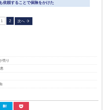
Eにも依頼することで保険をかけた
1
2
次へ
が売り
外患
由