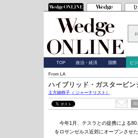
TOP
政治・経済
国際
ビ
From LA
ハイブリッド・ガスタービン
土方細秩子
（ ジャーナリスト）
印
今年1月、テスラとの提携による80
をロサンゼルス近郊にオープンさせ