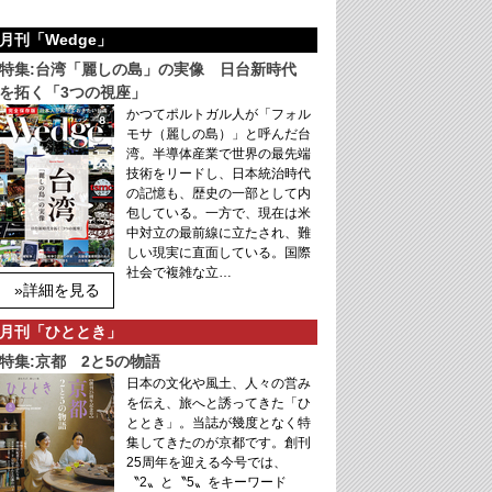
月刊「Wedge」
特集:台湾「麗しの島」の実像 日台新時代
を拓く「3つの視座」
かつてポルトガル人が「フォル
モサ（麗しの島）」と呼んだ台
湾。半導体産業で世界の最先端
技術をリードし、日本統治時代
の記憶も、歴史の一部として内
包している。一方で、現在は米
中対立の最前線に立たされ、難
しい現実に直面している。国際
社会で複雑な立…
»詳細を見る
月刊「ひととき」
特集:京都 2と5の物語
日本の文化や風土、人々の営み
を伝え、旅へと誘ってきた「ひ
ととき」。当誌が幾度となく特
集してきたのが京都です。創刊
25周年を迎える今号では、
〝2〟と〝5〟をキーワード