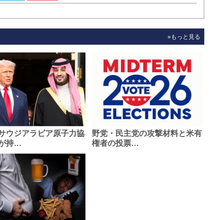
»もっと見る
サウジアラビア原子力協
野党・民主党の攻撃材料と米有
が持…
権者の投票…