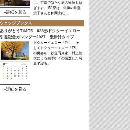
に、京都で新たな旅の物語を紡
ぎます。第1部は、俳優の常盤
»詳細を見る
貴子さんと仲間由紀…
ウェッジブックス
ありがとうT4&T5 923形ドクターイエロー
引退記念カレンダー2027 壁掛けタイプ
ドクターイエロー「T4」、そ
してドクターイエロー「T5」
の勇姿を、鉄道写真家・村上悠
太による四季折々の厳選した写
真で綴る。
»詳細を見る