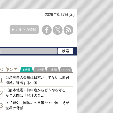
2026年8月7日(金)
メルマガ登録
ランキング
1時間
24時間
1週間
いいね
台湾有事の脅威は日本だけでない…周辺
1
海域に進出する中国…
〈熊本地震〉熱中症からどう命を守る
2
か？人間は「発汗の名…
＜〝運命共同体〟の日米台＞中国こそが
3
世界の脅威....…