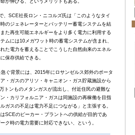
寿命が伸びる、というメリットもある。
で、SCE社長ロン・ニコルズ氏は「このようなタイ
ク時のジェネレーターとバッテリー蓄電システムを結
、また再生可能エネルギーをより多く電力に利用する
テムには10メガワット時の蓄電システムが含まれ、
られた電力を蓄えることでこうした自然由来のエネル
効に保存供給できる。
急ぐ背景には、2015年にロサンゼルス郊外のポータ
ニア・ガスのアリソ・キャニオン・ガス貯蔵施設から
10万トンものメタンガスが流出し、付近住民の避難な
ザン・カリフォルニア・ガスは同施設の再稼働を目指
ラルガスの不足は電力不足につながる」と主張する。
はSCEのピーカー・プラントへの供給が目的であ
ピーク時の電力需要に対応できない、という。