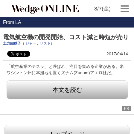
8/7(金)
From LA
電気航空機の開発開始、コスト減と時短が売り
土方細秩子
（ ジャーナリスト）
2017/04/14
「航空産業のテスラ」と呼ばれ、注目を集める企業がある。米
ワシントン州に本拠地を置くズナム(Zunum)アエロ社だ。
本文を読む
PR