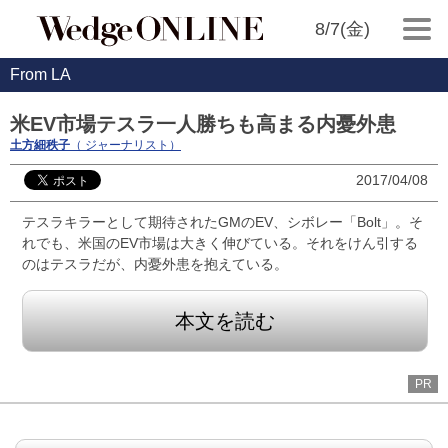
8/7(金)
From LA
米EV市場テスラ一人勝ちも高まる内憂外患
土方細秩子
（ ジャーナリスト）
2017/04/08
テスラキラーとして期待されたGMのEV、シボレー「Bolt」。そ
れでも、米国のEV市場は大きく伸びている。それをけん引する
のはテスラだが、内憂外患を抱えている。
本文を読む
PR