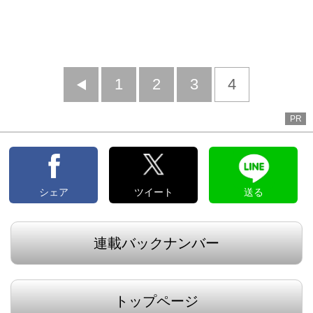
前
1
2
3
4
へ
PR
シェア
ツイート
送る
連載バックナンバー
トップページ