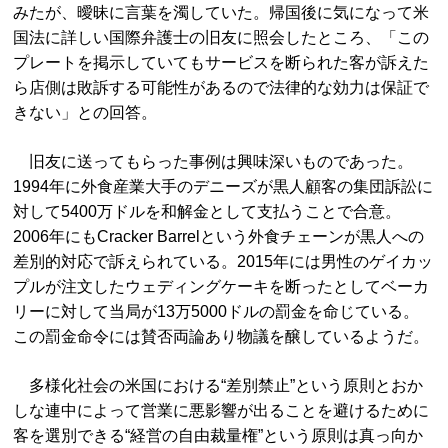
みたが、曖昧に言葉を濁していた。帰国後に気になって米
国法に詳しい国際弁護士の旧友に照会したところ、「この
プレートを掲示していてもサービスを断られた客が訴えた
ら店側は敗訴する可能性があるので法律的な効力は保証で
きない」との回答。
旧友に送ってもらった事例は興味深いものであった。
1994年に外食産業大手のデニーズが黒人顧客の集団訴訟に
対して5400万ドルを和解金として支払うことで合意。
2006年にもCracker Barrelという外食チェーンが黒人への
差別的対応で訴えられている。2015年には男性のゲイカッ
プルが注文したウェディングケーキを断ったとしてベーカ
リーに対して当局が13万5000ドルの罰金を命じている。
この罰金命令には賛否両論あり物議を醸しているようだ。
多様化社会の米国における“差別禁止”という原則とおか
しな連中によって営業に悪影響が出ることを避けるために
客を選別できる“経営の自由裁量権”という原則は真っ向か