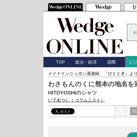
お
TOP
政治・経済
国際
ビ
メイドインニッポン漫遊録 「ひととき」よ
わさもんのくに熊本の地名を
HITOYOSHIのシャツ
いであつし
（ コラムニスト）
印