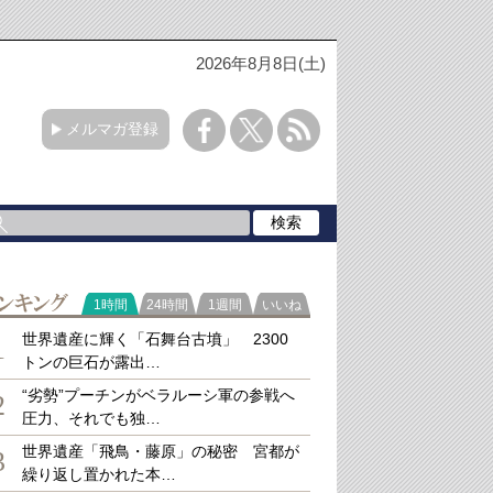
2026年8月8日(土)
メルマガ登録
ラ
1時間
24時間
1週間
いいね
キング
世界遺産に輝く「石舞台古墳」 2300
1
トンの巨石が露出…
“劣勢”プーチンがベラルーシ軍の参戦へ
2
圧力、それでも独…
世界遺産「飛鳥・藤原」の秘密 宮都が
3
繰り返し置かれた本…