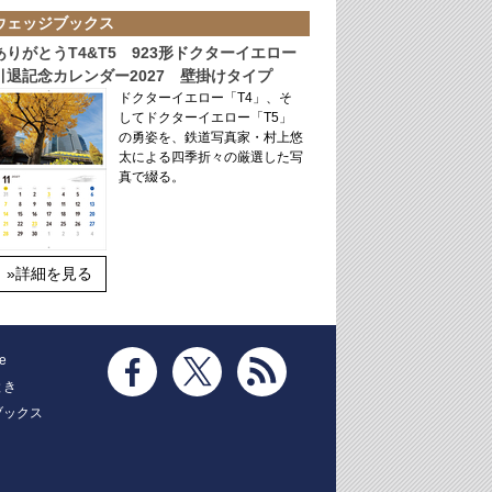
ウェッジブックス
ありがとうT4&T5 923形ドクターイエロー
引退記念カレンダー2027 壁掛けタイプ
ドクターイエロー「T4」、そ
してドクターイエロー「T5」
の勇姿を、鉄道写真家・村上悠
太による四季折々の厳選した写
真で綴る。
»詳細を見る
e
とき
ブックス