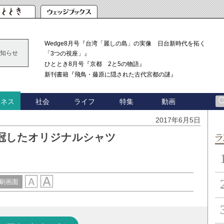
Wedge8月号『台湾「麗しの島」の実像 日台新時代を拓く
知らせ
「3つの視座」』
ひととき8月号『京都 2と5の物語』
新刊書籍『飛鳥・藤原に隠された古代宮都の謎』
社会
ライフ
特集
動画
ジネス
り
2017年6月5日
冠したオリジナルシャツ
ン
刷画面