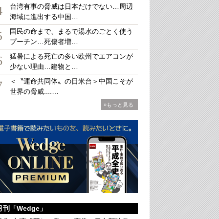
台湾有事の脅威は日本だけでない…周辺
4
海域に進出する中国…
国民の命まで、まるで湯水のごとく使う
5
プーチン…死傷者増…
806）の創建と伝わる国宝の青井阿蘇神社 ☎0966（22）2274
猛暑による死亡の多い欧州でエアコンが
6
少ない理由…建物と…
＜〝運命共同体〟の日米台＞中国こそが
7
世界の脅威....…
»もっと見る
月刊「Wedge」