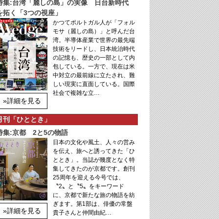
特集:台湾「麗しの島」の実像 日台新時代
を拓く「3つの視座」
かつてポルトガル人が「フォル
モサ（麗しの島）」と呼んだ台
湾。半導体産業で世界の最先端
技術をリードし、日本統治時代
の記憶も、歴史の一部として内
包している。一方で、現在は米
中対立の最前線に立たされ、難
しい現実に直面している。国際
社会で複雑な立…
»詳細を見る
月刊「ひととき」
特集:京都 2と5の物語
日本の文化や風土、人々の営み
を伝え、旅へと誘ってきた「ひ
ととき」。当誌が幾度となく特
集してきたのが京都です。創刊
25周年を迎える今号では、
〝2〟と〝5〟をキーワード
に、京都で新たな旅の物語を紡
ぎます。第1部は、俳優の常盤
»詳細を見る
貴子さんと仲間由紀…