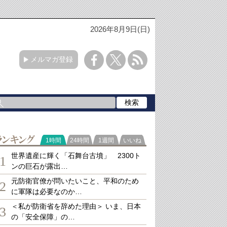
2026年8月9日(日)
メルマガ登録
ランキング
1時間
24時間
1週間
いいね
世界遺産に輝く「石舞台古墳」 2300ト
1
ンの巨石が露出…
元防衛官僚が問いたいこと、平和のため
2
に軍隊は必要なのか…
＜私が防衛省を辞めた理由＞ いま、日本
3
の「安全保障」の…