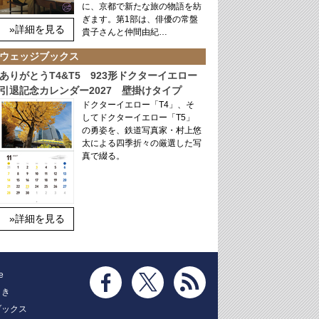
に、京都で新たな旅の物語を紡
ぎます。第1部は、俳優の常盤
»詳細を見る
貴子さんと仲間由紀…
ウェッジブックス
ありがとうT4&T5 923形ドクターイエロー
引退記念カレンダー2027 壁掛けタイプ
ドクターイエロー「T4」、そ
してドクターイエロー「T5」
の勇姿を、鉄道写真家・村上悠
太による四季折々の厳選した写
真で綴る。
»詳細を見る
e
とき
ブックス