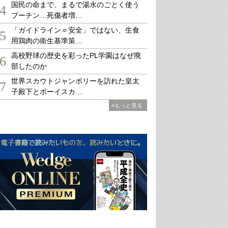
国民の命まで、まるで湯水のごとく使う
4
プーチン…死傷者増…
「ガイドライン＝安全」ではない、生食
5
用鶏肉の衛生基準策…
高校野球の歴史を彩ったPL学園はなぜ廃
6
部したのか
世界スカウトジャンボリーを訪れた皇太
7
子殿下とボーイスカ…
»もっと見る