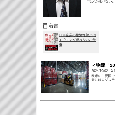
〝モノが運べない
著書
日本企業の物流軽視が招
く〝モノが運べない〟危
機
＜物流「2
2024/10/02
久
欧米の主要国で
業にはロジステ