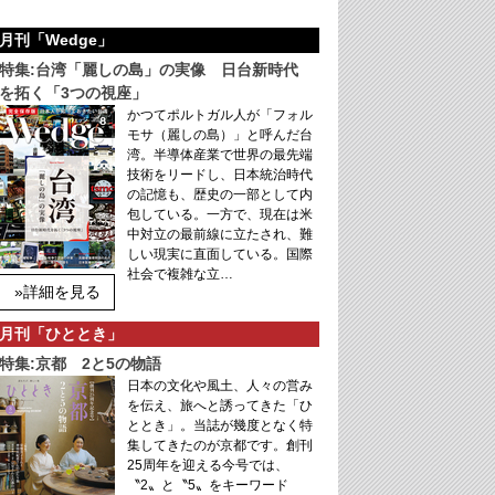
月刊「Wedge」
特集:台湾「麗しの島」の実像 日台新時代
を拓く「3つの視座」
かつてポルトガル人が「フォル
モサ（麗しの島）」と呼んだ台
湾。半導体産業で世界の最先端
技術をリードし、日本統治時代
の記憶も、歴史の一部として内
包している。一方で、現在は米
中対立の最前線に立たされ、難
しい現実に直面している。国際
社会で複雑な立…
»詳細を見る
月刊「ひととき」
特集:京都 2と5の物語
日本の文化や風土、人々の営み
を伝え、旅へと誘ってきた「ひ
ととき」。当誌が幾度となく特
集してきたのが京都です。創刊
25周年を迎える今号では、
〝2〟と〝5〟をキーワード