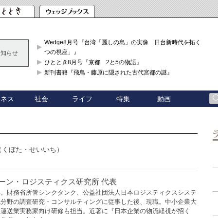
Wedge8月号『台湾「麗しの島」の実像 日台新時代を拓く「3
つの視座」』
お知らせ
ひととき8月号『京都 2と5の物語』
新刊書籍『飛鳥・藤原に隠された古代宮都の謎』
ジネス
社会
ライフ
特集
動画
（くぼた・せいいち）
ン・ロジスティクス研究所 代表
卒。財務省所管シンクタンク、公益社団法人日本ロジスティクスシステ
流分野の調査研究・コンサルティングに従事した後、現職。中小企業大
ク運送業実務家向け研修も担当。近著に『日本企業の物流軽視が招く