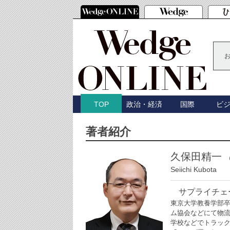
政治・経済
国際
ビ
TOP
著者紹介
久保田精一
Seiichi Kubota
サプライチェー
東京大学教養学部
ム協会などにて物
学校などでトラッ