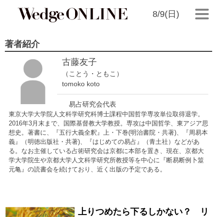
8/9(日)
著者紹介
古藤友子
（ことう・ともこ）
tomoko koto
易占研究会代表
東京大学大学院人文科学研究科博士課程中国哲学専攻単位取得退学。
2016年3月末まで、国際基督教大学教授。専攻は中国哲学、東アジア思
想史。著書に、『五行大義全釈』上・下巻(明治書院・共著)、『周易本
義』（明徳出版社・共著)、『はじめての易占』（青土社）などがあ
る。なお主催している占術研究会は京都に本部を置き、現在、京都大
学大学院生や京都大学人文科学研究所教授等を中心に『断易断例卜筮
元亀』の読書会を続けており、近く出版の予定である。
上りつめたら下るしかない？ リ
2016/12/17