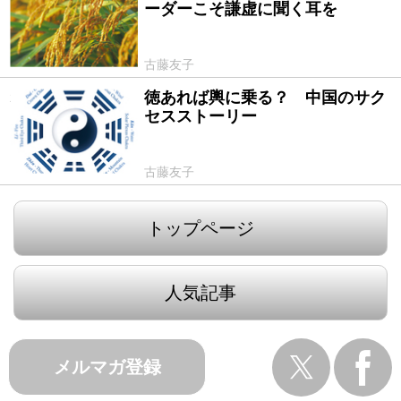
ーダーこそ謙虚に聞く耳を
古藤友子
徳あれば輿に乗る？ 中国のサク
2016/10/15
セスストーリー
古藤友子
トップページ
人気記事
メルマガ登録