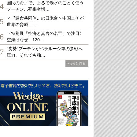
国民の命まで、まるで湯水のごとく使う
4
プーチン…死傷者増…
＜〝運命共同体〟の日米台＞中国こそが
5
世界の脅威....…
〈特別展「空海と真言の名宝」で注目〉
6
空海はなぜ、120…
“劣勢”プーチンがベラルーシ軍の参戦へ
7
圧力、それでも独…
»もっと見る