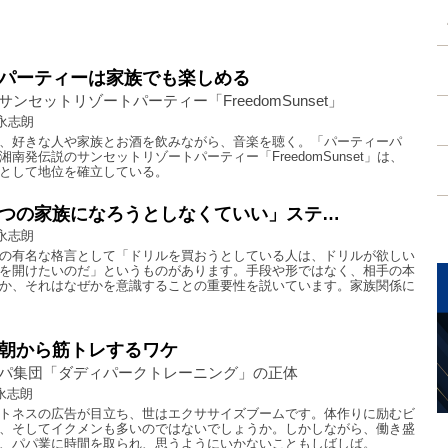
パーティーは家族でも楽しめる
ンセットリゾートパーティー「FreedomSunset」
永志朗
、好きな人や家族とお酒を飲みながら、音楽を聴く。「パーティーパ
南発伝説のサンセットリゾートパーティー「FreedomSunset」は、
として地位を確立している。
つの家族になろうとしなくていい」ステ…
永志朗
の有名な格言として「ドリルを買おうとしている人は、ドリルが欲しい
を開けたいのだ」というものがあります。手段や形ではなく、相手の本
か、それはなぜかを意識することの重要性を説いています。家族関係に
朝から筋トレするワケ
パ集団「ダディパークトレーニング」の正体
永志朗
トネスの広告が目立ち、世はエクササイズブームです。体作りに励むビ
、そしてイクメンも多いのではないでしょうか。しかしながら、働き盛
、パパ業に時間を取られ、思うようにいかないこともしばしば。