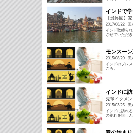
インドで学
【最終回】家
2017/08/22
田
インド取締られ
させていただき
モンスーン
2015/08/20
田
インドのプレス
ころ。
インドに訪
先輩イクメン
2015/03/25
田
インドに訪れる
の別れを惜しん
春の始まり