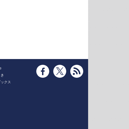
e
とき
ブックス