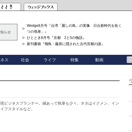
Wedge8月号『台湾「麗しの島」の実像 日台新時代を拓く「3
つの視座」』
お知らせ
ひととき8月号『京都 2と5の物語』
新刊書籍『飛鳥・藤原に隠された古代宮都の謎』
ジネス
社会
ライフ
特集
動画
の現ビジネスプランナー。縁あって執筆も少々。ネタはイクメン、イン
ライフスタイルなど。