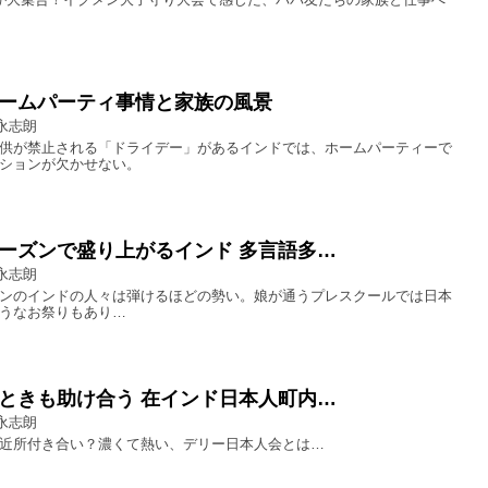
ームパーティ事情と家族の風景
永志朗
供が禁止される「ドライデー」があるインドでは、ホームパーティーで
ションが欠かせない。
ーズンで盛り上がるインド 多言語多…
永志朗
ンのインドの人々は弾けるほどの勢い。娘が通うプレスクールでは日本
うなお祭りもあり…
ときも助け合う 在インド日本人町内…
永志朗
近所付き合い？濃くて熱い、デリー日本人会とは…