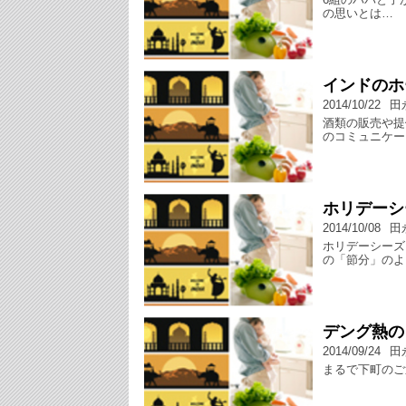
の思いとは…
インドのホ
2014/10/22
田
酒類の販売や提
のコミュニケー
ホリデーシ
2014/10/08
田
ホリデーシーズ
の「節分」のよ
デング熱の
2014/09/24
田
まるで下町のご