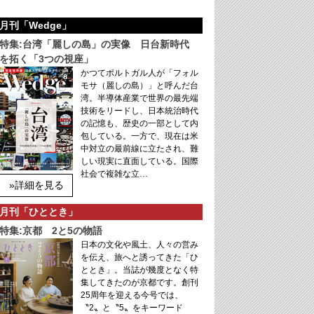
月刊「Wedge」
特集:台湾「麗しの島」の実像 日台新時代
を拓く「3つの視座」
かつてポルトガル人が「フォル
モサ（麗しの島）」と呼んだ台
湾。半導体産業で世界の最先端
技術をリードし、日本統治時代
の記憶も、歴史の一部として内
包している。一方で、現在は米
中対立の最前線に立たされ、難
しい現実に直面している。国際
社会で複雑な立…
»詳細を見る
月刊「ひととき」
特集:京都 2と5の物語
日本の文化や風土、人々の営み
を伝え、旅へと誘ってきた「ひ
ととき」。当誌が幾度となく特
集してきたのが京都です。創刊
25周年を迎える今号では、
〝2〟と〝5〟をキーワード