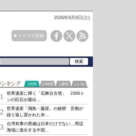
2026年8月8日(土)
メルマガ登録
ランキング
1時間
24時間
1週間
いいね
世界遺産に輝く「石舞台古墳」 2300ト
1
ンの巨石が露出…
世界遺産「飛鳥・藤原」の秘密 宮都が
2
繰り返し置かれた本…
台湾有事の脅威は日本だけでない…周辺
3
海域に進出する中国…