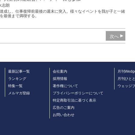
永志朗
達成し、仕事復帰前最後の週末に突入。様々なイベントを我が子と一緒
を最後まで満喫する。
次へ
最新記事一覧
会社案内
月刊Wedg
ランキング
採用情報
月刊ひと
特集一覧
著作権について
ウェッジ
メルマガ登録
プライバシーポリシーについて
特定商取引法に基づく表示
広告のご案内
お問い合わせ