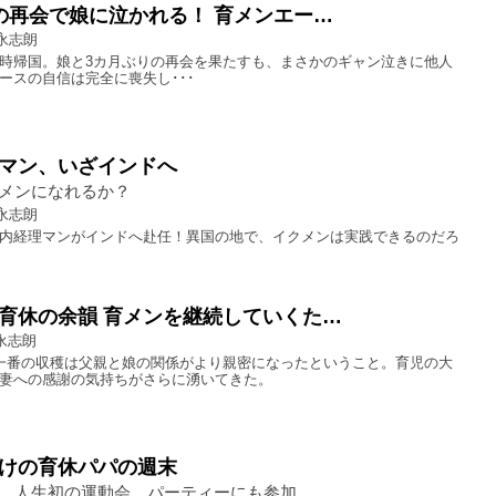
の再会で娘に泣かれる！ 育メンエー…
永志朗
時帰国。娘と3カ月ぶりの再会を果たすも、まさかのギャン泣きに他人
ースの自信は完全に喪失し･･･
マン、いざインドへ
メンになれるか？
永志朗
内経理マンがインドへ赴任！異国の地で、イクメンは実践できるのだろ
育休の余韻 育メンを継続していくた…
永志朗
一番の収穫は父親と娘の関係がより親密になったということ。育児の大
妻への感謝の気持ちがさらに湧いてきた。
けの育休パパの週末
、人生初の運動会、パーティーにも参加