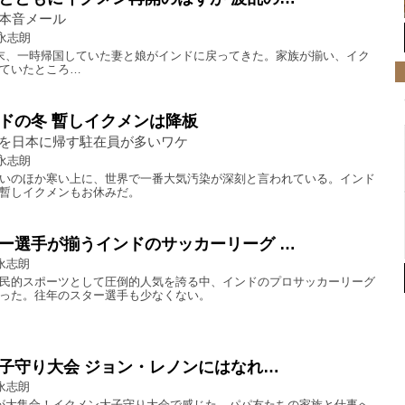
本音メール
永志朗
末、一時帰国していた妻と娘がインドに戻ってきた。家族が揃い、イク
ていたところ…
ドの冬 暫しイクメンは降板
を日本に帰す駐在員が多いワケ
永志朗
いのほか寒い上に、世界で一番大気汚染が深刻と言われている。インド
暫しイクメンもお休みだ。
ー選手が揃うインドのサッカーリーグ …
永志朗
民的スポーツとして圧倒的人気を誇る中、インドのプロサッカーリーグ
った。往年のスター選手も少なくない。
子守り大会 ジョン・レノンにはなれ…
永志朗
が大集合！イクメン大子守り大会で感じた、パパ友たちの家族と仕事へ