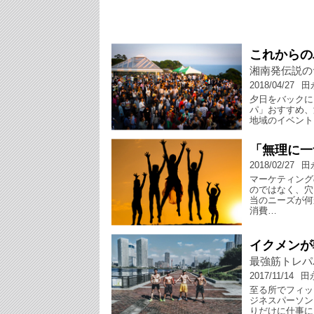
これからの
湘南発伝説のサ
2018/04/27
田
夕日をバックに
パ」おすすめ、湘
地域のイベント
「無理に一
2018/02/27
田
マーケティング
のではなく、穴
当のニーズが何
消費…
イクメンが
最強筋トレパ
2017/11/14
田
至る所でフィッ
ジネスパーソン
りだけに仕事に