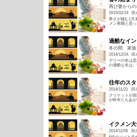
再び妻からの
2015/02/24
田
寒さが緩む1月
メン再開と思っ
過酷なイン
冬の間、家族
2014/12/24
田
デリーの冬は思
の過酷な冬は、
往年のスタ
2014/11/21
田
クリケットが国
が昨年たちあが
イクメン大
2014/11/05
田
6組のパパと子