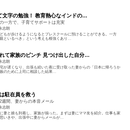
て文字の勉強！ 教育熱心なインドの…
の一方で、子育てサポートは充実
永志朗
どもが歩けるようになるとプレスクールに預けることができる。一方
親といるべき」という考えも根強くあり…
れて家族のピンチ 見つけ出した自分…
永志朗
宅が遅くなり、出張も続いた夜に受け取った妻からの「日本に帰ろうか
族のために上司に相談した結果…
は駐在員を救う
2週間、妻からの本音メール
永志朗
に妻と娘も到着し、家族が揃った。まずは妻にママ友を紹介。仕事も家
思いきや、出張中に妻からメールが…