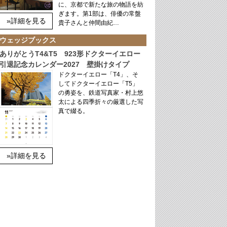
に、京都で新たな旅の物語を紡
ぎます。第1部は、俳優の常盤
»詳細を見る
貴子さんと仲間由紀…
ウェッジブックス
ありがとうT4&T5 923形ドクターイエロー
引退記念カレンダー2027 壁掛けタイプ
ドクターイエロー「T4」、そ
してドクターイエロー「T5」
の勇姿を、鉄道写真家・村上悠
太による四季折々の厳選した写
真で綴る。
»詳細を見る