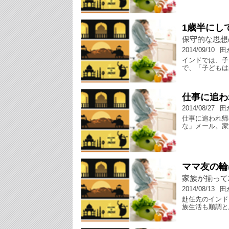
1歳半にし
保守的な思想
2014/09/10
田
インドでは、子
で、「子どもは
仕事に追わ
2014/08/27
田
仕事に追われ帰
な」メール。家
ママ友の輪
家族が揃って
2014/08/13
田
赴任先のインド
族生活も順調と