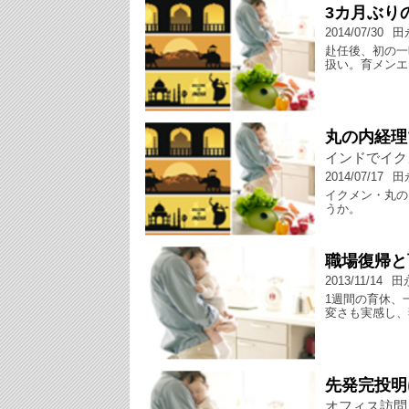
3カ月ぶり
2014/07/30
田
赴任後、初の一
扱い。育メンエ
丸の内経理
インドでイク
2014/07/17
田
イクメン・丸の
うか。
職場復帰と
2013/11/14
田
1週間の育休、
変さも実感し、
先発完投明
オフィス訪問