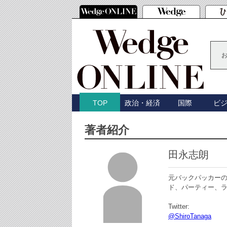
政治・経済
国際
ビ
TOP
著者紹介
田永志朗
元バックパッカー
ド、パーティー、
Twitter:
@ShiroTanaga