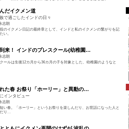
んだイクメン道
族で過ごしたインドの日々
永志朗
役のイクメン日記の最終章として、インドと私のイクメンの繋がりを記
たい。
到来！ インドのプレスクール(幼稚園…
永志朗
クールは生後12カ月から36カ月の子を対象とした、幼稚園のようなと
れた春 お祭り「ホーリー」と異動の…
にインタビュー
永志朗
短い春。「ホーリー」というお祭りを楽しんだり、お世話になった人と
だり…
とともにイクメン再開のはずが 波乱の…