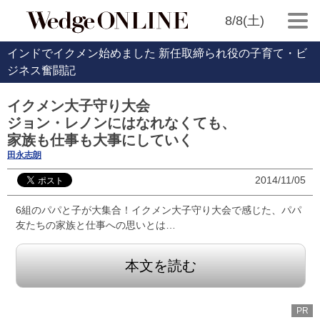
8/8(土)
インドでイクメン始めました 新任取締られ役の子育て・ビ
ジネス奮闘記
イクメン大子守り大会
ジョン・レノンにはなれなくても、
家族も仕事も大事にしていく
田永志朗
2014/11/05
6組のパパと子が大集合！イクメン大子守り大会で感じた、パパ
友たちの家族と仕事への思いとは…
本文を読む
PR