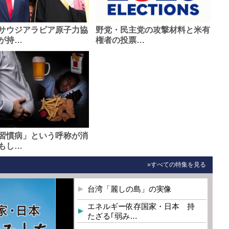
サウジアラビア原子力協
野党・民主党の攻撃材料と米有
が持…
権者の投票…
習慣病」という呼称が消
もし…
»すべての特集を見る
台湾「麗しの島」の実像
エネルギー依存国家・日本 持
たざる｢弱み…