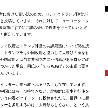
挙に負けた言い訳のため、ロシアとトランプ陣営が
」と投稿しています。それに対してニューヨーク・タ
は選挙前にすでに共謀の疑いで捜査を行っていたと述
ソと断定しています。
シア政府とトランプ陣営の共謀疑惑について現在捜
合、トランプ氏は外国政府と協力して大統領の座を射
の外国政府とは与党共和党内に不信感があるロシア政
見つかった場合、同氏の「でっちあげ」の主張は覆さ
含んでいます。
イッターが乗っ取られるリスクも存在しています。
「中国にはもう期待できない。北朝鮮に軍事的行使を
という内容がツイッターに投稿されたら、世界中に衝
ッターを多用するのは「大統領らしくない」という批