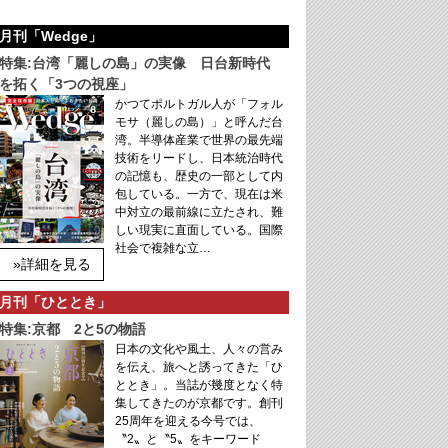
月刊「Wedge」
特集:台湾「麗しの島」の実像 日台新時代
を拓く「3つの視座」
かつてポルトガル人が「フォル
モサ（麗しの島）」と呼んだ台
湾。半導体産業で世界の最先端
技術をリードし、日本統治時代
の記憶も、歴史の一部として内
包している。一方で、現在は米
中対立の最前線に立たされ、難
しい現実に直面している。国際
社会で複雑な立…
»詳細を見る
月刊「ひととき」
特集:京都 2と5の物語
日本の文化や風土、人々の営み
を伝え、旅へと誘ってきた「ひ
ととき」。当誌が幾度となく特
集してきたのが京都です。創刊
25周年を迎える今号では、
〝2〟と〝5〟をキーワード