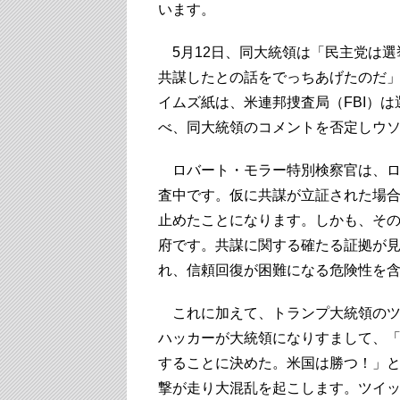
います。
5月12日、同大統領は「民主党は選
共謀したとの話をでっちあげたのだ
イムズ紙は、米連邦捜査局（FBI）
べ、同大統領のコメントを否定しウ
ロバート・モラー特別検察官は、ロ
査中です。仮に共謀が立証された場
止めたことになります。しかも、そ
府です。共謀に関する確たる証拠が
れ、信頼回復が困難になる危険性を
これに加えて、トランプ大統領のツ
ハッカーが大統領になりすまして、
することに決めた。米国は勝つ！」
撃が走り大混乱を起こします。ツイ