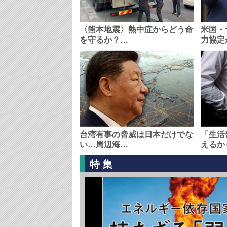
〈熊本地震〉熱中症からどう命
米国・
を守るか？…
力協定
台湾有事の脅威は日本だけでな
「生活
い…周辺海…
えるか
特集