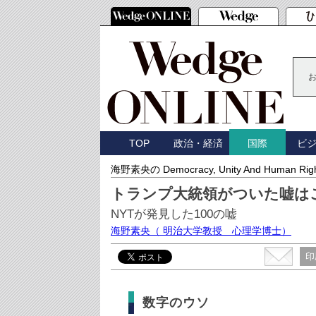
TOP
政治・経済
ビ
国際
海野素央の Democracy, Unity And Human Rig
トランプ大統領がついた嘘は
NYTが発見した100の嘘
海野素央
（ 明治大学教授 心理学博士）
印
数字のウソ