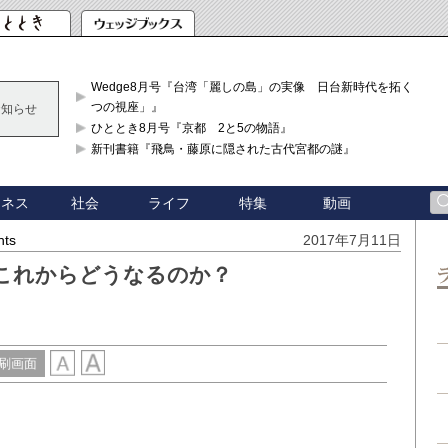
Wedge8月号『台湾「麗しの島」の実像 日台新時代を拓く「3
つの視座」』
お知らせ
ひととき8月号『京都 2と5の物語』
新刊書籍『飛鳥・藤原に隠された古代宮都の謎』
ジネス
社会
ライフ
特集
動画
hts
2017年7月11日
これからどうなるのか？
刷画面