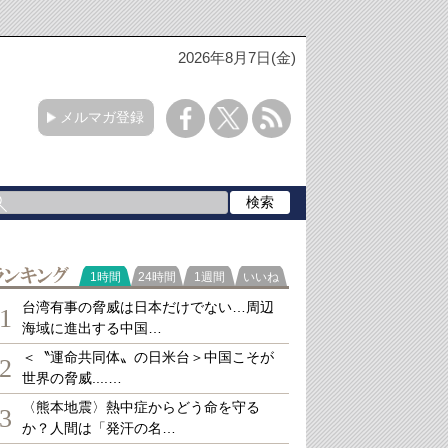
2026年8月7日(金)
メルマガ登録
ランキング
1時間
24時間
1週間
いいね
台湾有事の脅威は日本だけでない…周辺
1
海域に進出する中国…
＜〝運命共同体〟の日米台＞中国こそが
2
世界の脅威....…
〈熊本地震〉熱中症からどう命を守る
3
か？人間は「発汗の名…