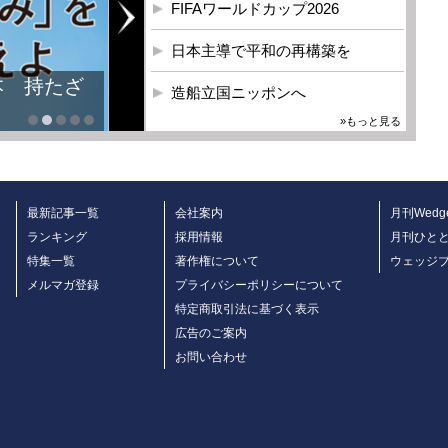
FIFAワールドカップ2026
日本主導で平和の再構築を
本 持たざ
造船立国ニッポンへ
»もっと見る
最新記事一覧
会社案内
月刊Wedg
ランキング
採用情報
月刊ひと
特集一覧
著作権について
ウェッジ
メルマガ登録
プライバシーポリシーについて
特定商取引法に基づく表示
広告のご案内
お問い合わせ