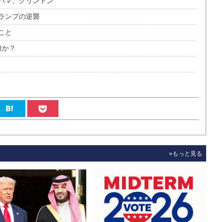
バマ、クリントン
ランプの逆襲
こと
誰か？
»もっと見る