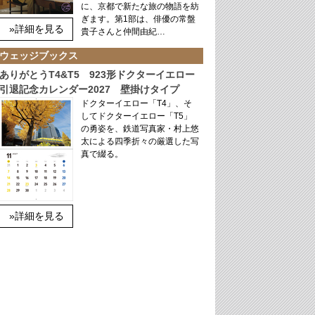
に、京都で新たな旅の物語を紡
ぎます。第1部は、俳優の常盤
»詳細を見る
貴子さんと仲間由紀…
ウェッジブックス
ありがとうT4&T5 923形ドクターイエロー
引退記念カレンダー2027 壁掛けタイプ
ドクターイエロー「T4」、そ
してドクターイエロー「T5」
の勇姿を、鉄道写真家・村上悠
太による四季折々の厳選した写
真で綴る。
»詳細を見る