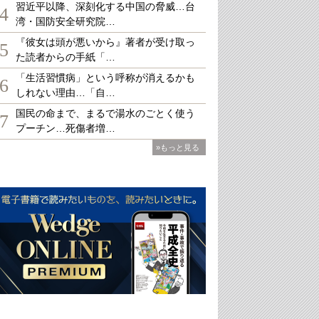
習近平以降、深刻化する中国の脅威…台
4
湾・国防安全研究院…
『彼女は頭が悪いから』著者が受け取っ
5
た読者からの手紙「…
「生活習慣病」という呼称が消えるかも
6
しれない理由…「自…
国民の命まで、まるで湯水のごとく使う
7
プーチン…死傷者増…
»もっと見る