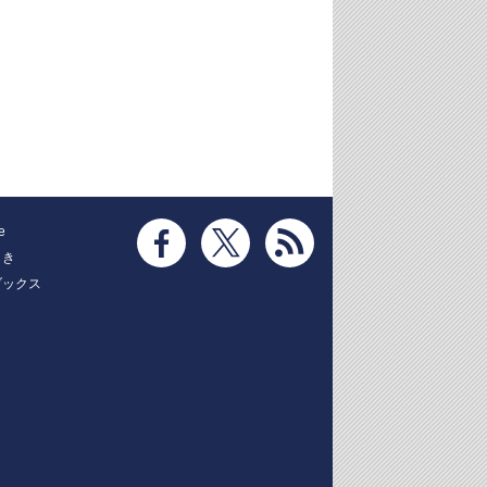
e
とき
ブックス