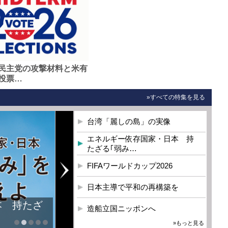
民主党の攻撃材料と米有
投票…
»すべての特集を見る
台湾「麗しの島」の実像
エネルギー依存国家・日本 持
たざる｢弱み…
FIFAワールドカップ2026
日本主導で平和の再構築を
本 持たざ
造船立国ニッポンへ
»もっと見る