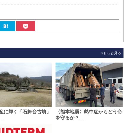
»もっと見る
産に輝く「石舞台古墳」
〈熊本地震〉熱中症からどう命
0…
を守るか？…