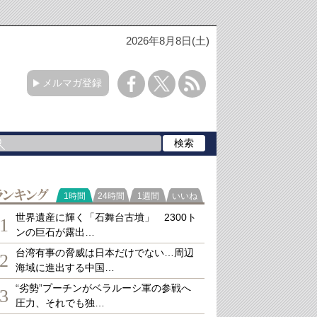
2026年8月8日(土)
メルマガ登録
ランキング
1時間
24時間
1週間
いいね
世界遺産に輝く「石舞台古墳」 2300ト
1
ンの巨石が露出…
台湾有事の脅威は日本だけでない…周辺
2
海域に進出する中国…
“劣勢”プーチンがベラルーシ軍の参戦へ
3
圧力、それでも独…