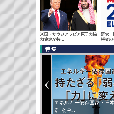
米国・サウジアラビア原子力協
野党・
力協定が持…
権者の
特集
エネルギー依存国家・日
る｢弱み…