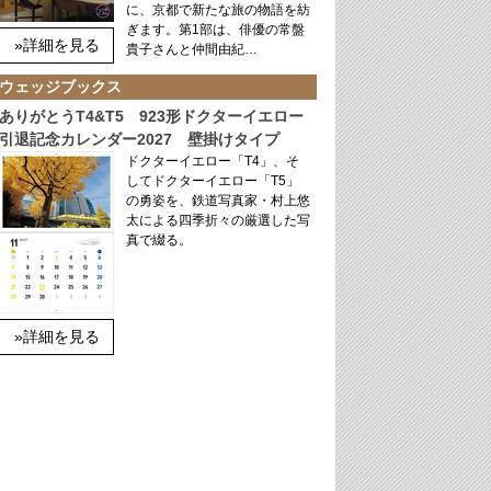
に、京都で新たな旅の物語を紡
ぎます。第1部は、俳優の常盤
»詳細を見る
貴子さんと仲間由紀…
ウェッジブックス
ありがとうT4&T5 923形ドクターイエロー
引退記念カレンダー2027 壁掛けタイプ
ドクターイエロー「T4」、そ
してドクターイエロー「T5」
の勇姿を、鉄道写真家・村上悠
太による四季折々の厳選した写
真で綴る。
»詳細を見る