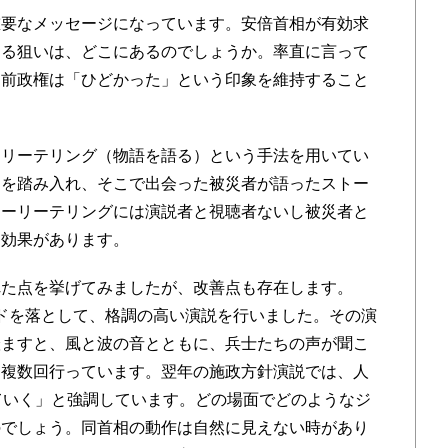
要なメッセージになっています。安倍首相が有効求
える狙いは、どこにあるのでしょうか。率直に言って
る前政権は「ひどかった」という印象を維持すること
リーテリング（物語を語る）という手法を用いてい
足を踏み入れ、そこで出会った被災者が語ったストー
トーリーテリングには演説者と視聴者ないし被災者と
う効果があります。
た点を挙げてみましたが、改善点も存在します。
ピードを落として、格調の高い演説を行いました。その演
澄ますと、風と波の音とともに、兵士たちの声が聞こ
を複数回行っています。翌年の施政方針演説では、人
ていく」と強調しています。どの場面でどのようなジ
のでしょう。同首相の動作は自然に見えない時があり