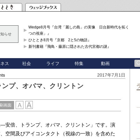
Wedge8月号『台湾「麗しの島」の実像 日台新時代を拓く「3
つの視座」』
お知らせ
ひととき8月号『京都 2と5の物語』
新刊書籍『飛鳥・藤原に隠された古代宮都の謎』
ジネス
社会
ライフ
特集
動画
hts
2017年7月1日
ランプ、オバマ、クリントン
刷画面
―安倍、トランプ、オバマ、クリントン」です。演
作、空間及びアイコンタクト（視線の一致）を含めた