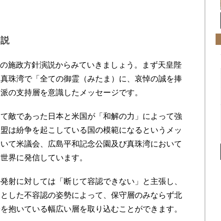
演説
首相の施政方針演説からみていきましょう。まず天皇陛
、真珠湾で「全ての御霊（みたま）に、哀悼の誠を捧
守派の支持層を意識したメッセージです。
て敵であった日本と米国が「和解の力」によって強
同盟は紛争を起こしている国の模範になるというメッ
ついて米議会、広島平和記念公園及び真珠湾において
を世界に発信しています。
発射に対しては「断じて容認できない」と主張し、
固とした不容認の姿勢によって、保守層のみならず北
安を抱いている幅広い層を取り込むことができます。