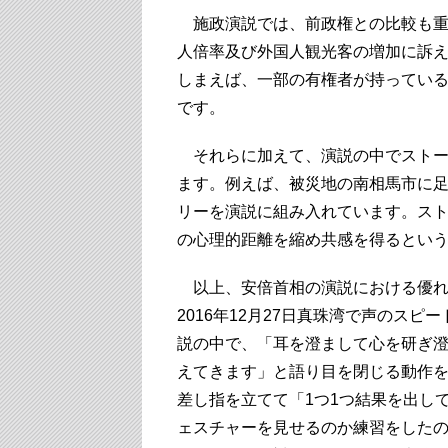
施政演説では、前政権との比較も重
人倍率及び外国人観光客の増加に訴
しまえば、一部の有権者が持ってい
です。
それらに加えて、演説の中でストー
ます。例えば、被災地の南相馬市に
リーを演説に組み入れています。ス
の心理的距離を縮め共感を得るとい
以上、安倍首相の演説における優れ
2016年12月27日真珠湾で声のス
説の中で、「耳を澄まして心を研ぎ
えてきます」と語り目を閉じる動作
差し指を立てて「1つ1つ結果を出し
ェスチャーを見せるのか練習をした