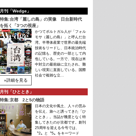
月刊「Wedge」
特集:台湾「麗しの島」の実像 日台新時代
を拓く「3つの視座」
かつてポルトガル人が「フォル
モサ（麗しの島）」と呼んだ台
湾。半導体産業で世界の最先端
技術をリードし、日本統治時代
の記憶も、歴史の一部として内
包している。一方で、現在は米
中対立の最前線に立たされ、難
しい現実に直面している。国際
社会で複雑な立…
»詳細を見る
月刊「ひととき」
特集:京都 2と5の物語
日本の文化や風土、人々の営み
を伝え、旅へと誘ってきた「ひ
ととき」。当誌が幾度となく特
集してきたのが京都です。創刊
25周年を迎える今号では、
〝2〟と〝5〟をキーワード