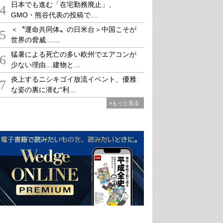
日本でも進む「在宅勤務廃止」、
4
GMO・熊谷代表の投稿で…
＜〝運命共同体〟の日米台＞中国こそが
5
世界の脅威....…
猛暑による死亡の多い欧州でエアコンが
6
少ない理由…建物と…
炎上するニシキゴイ放流イベント、優雅
7
な姿の裏に潜む“利…
»もっと見る