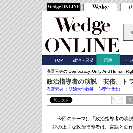
TOP
政治・経済
ビ
国際
海野素央の Democracy, Unity And Human Rig
政治指導者の演説―安倍、ト
海野素央
（ 明治大学教授 心理学博士）
印
今回のテーマは「政治指導者の演説
説の上手な政治指導者は、言語と動