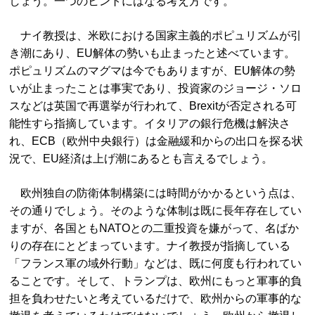
しょう。一つのヒントにはなる考え方です。
ナイ教授は、米欧における国家主義的ポピュリズムが引
き潮にあり、EU解体の勢いも止まったと述べています。
ポピュリズムのマグマは今でもありますが、EU解体の勢
いが止まったことは事実であり、投資家のジョージ・ソロ
スなどは英国で再選挙が行われて、Brexitが否定される可
能性すら指摘しています。イタリアの銀行危機は解決さ
れ、ECB（欧州中央銀行）は金融緩和からの出口を探る状
況で、EU経済は上げ潮にあるとも言えるでしょう。
欧州独自の防衛体制構築には時間がかかるという点は、
その通りでしょう。そのような体制は既に長年存在してい
ますが、各国ともNATOとの二重投資を嫌がって、名ばか
りの存在にとどまっています。ナイ教授が指摘している
「フランス軍の域外行動」などは、既に何度も行われてい
ることです。そして、トランプは、欧州にもっと軍事的負
担を負わせたいと考えているだけで、欧州からの軍事的な