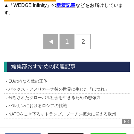
▲「WEDGE Infinity」の
新着記事
などをお届けしていま
す。
前
1
2
へ
編集部おすすめの関連記事
EUの内なる敵の正体
パックス・アメリカーナ後の世界に生じた「ほつれ」
分断されたグローバル社会を生きるための想像力
バルカンにおけるロシアの挑戦
NATOをこき下ろすトランプ、プーチン拡大に脅える欧州
PR