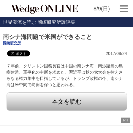
8/9(日)
世界潮流を読む 岡崎研究所論評集
南シナ海問題で米国ができること
岡崎研究所
2017/08/24
７年前、クリントン国務長官は中国の南シナ海・南沙諸島の島
嶼建造、軍事化の中断を求めた。習近平は秋の党大会を控えさ
らなる権力集中を目指しているが、トランプ政権の今、南シナ
海は米中間で均衡を保つと思われる。
本文を読む
PR