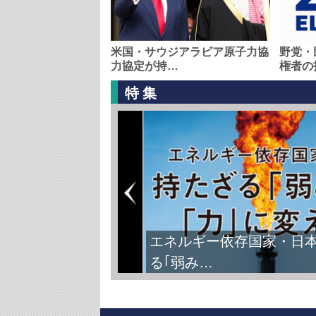
米国・サウジアラビア原子力協
野党・
力協定が持…
権者の
特集
エネルギー依存国家・日
る｢弱み…