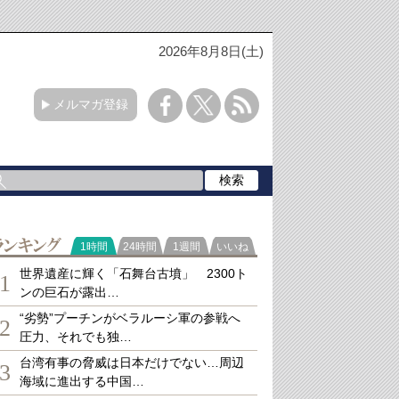
2026年8月8日(土)
メルマガ登録
ランキング
1時間
24時間
1週間
いいね
世界遺産に輝く「石舞台古墳」 2300ト
1
ンの巨石が露出…
“劣勢”プーチンがベラルーシ軍の参戦へ
2
圧力、それでも独…
台湾有事の脅威は日本だけでない…周辺
3
海域に進出する中国…