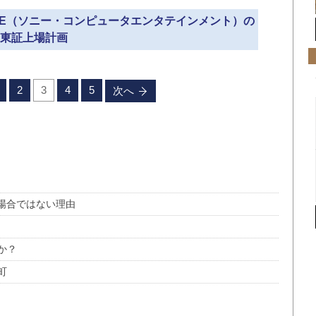
SCE（ソニー・コンピュータエンタテインメント）の
東証上場計画
2
3
4
5
次へ
場合ではない理由
か？
町