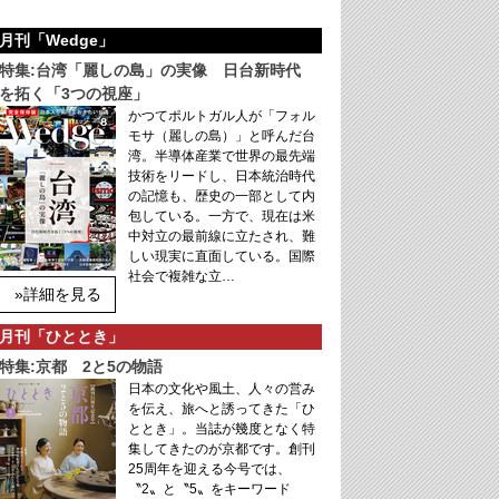
月刊「Wedge」
特集:台湾「麗しの島」の実像 日台新時代
を拓く「3つの視座」
かつてポルトガル人が「フォル
モサ（麗しの島）」と呼んだ台
湾。半導体産業で世界の最先端
技術をリードし、日本統治時代
の記憶も、歴史の一部として内
包している。一方で、現在は米
中対立の最前線に立たされ、難
しい現実に直面している。国際
社会で複雑な立…
»詳細を見る
月刊「ひととき」
特集:京都 2と5の物語
日本の文化や風土、人々の営み
を伝え、旅へと誘ってきた「ひ
ととき」。当誌が幾度となく特
集してきたのが京都です。創刊
25周年を迎える今号では、
〝2〟と〝5〟をキーワード