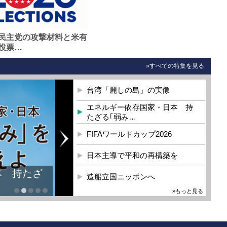
民主党の攻撃材料と米有
投票…
»すべての特集を見る
台湾「麗しの島」の実像
エネルギー依存国家・日本 持
たざる｢弱み…
FIFAワールドカップ2026
日本主導で平和の再構築を
本 持たざ
造船立国ニッポンへ
»もっと見る