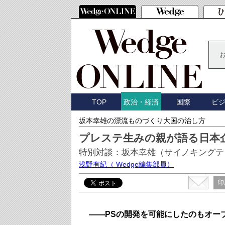
TOP
国際
ビ
政治・経済
坂本幸雄の漂流ものづくり大国の治し方
プレステ生みの親が語る日本
特別対談：坂本幸雄（サイノキングテク
浅野有紀
（ Wedge編集部員）
印
――
PSの開発を可能にしたのもオー