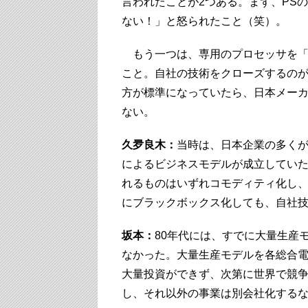
言われたことが2つある。まず、PS
ない！」と怒られたこと（笑）。
もう一つは、専用のプロセッサを「
こと。自社の技術をクローズするの
方が標準になっていたら、日本メー
ない。
久夛良木：
当時は、日本企業の多く
によるビジネスモデルが成立していた
れるものはいずれコモディティ化し
にブラックボックス化しても、自社
坂本：
80年代には、すでに大量生産
なかった。大量生産モデルを各総合
大量投資ができず、次第に世界で競
し、それ以外の事業は別会社化する