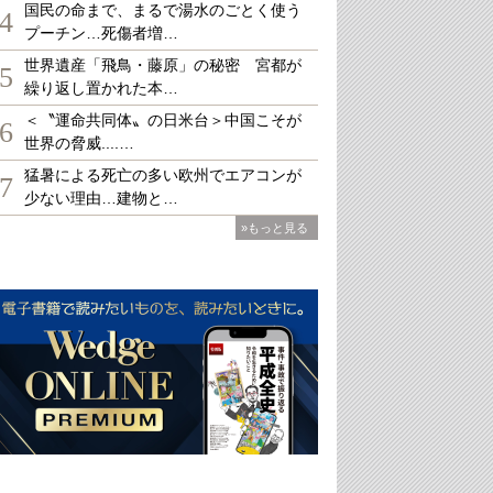
国民の命まで、まるで湯水のごとく使う
4
プーチン…死傷者増…
世界遺産「飛鳥・藤原」の秘密 宮都が
5
繰り返し置かれた本…
＜〝運命共同体〟の日米台＞中国こそが
6
世界の脅威....…
猛暑による死亡の多い欧州でエアコンが
7
少ない理由…建物と…
»もっと見る