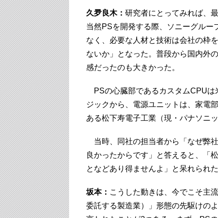
久夛良木：
研究者にとってみれば、
当然PSを開発する際、ソニーグルー
なく、必要な人材と技術は会社の枠
ないか」となった。普段から国内外
感だったのも大きかった。
PSの心臓部であるカスタムCPUは
ジックから、電源ユニットは、家電
ある松下寿電子工業（現・パナソニッ
当時、同社の担当者から「なぜ弊社
良かったからです」と答えると、「
となどあり得ませんよ」と呆れられ
坂本：
こうした動きは、今でこそ主
委託する製造業）」形態の先駆けのよ