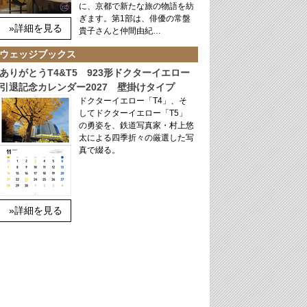
に、京都で新たな旅の物語を紡
ぎます。第1部は、俳優の常盤
»詳細を見る
貴子さんと仲間由紀…
ウェッジブックス
ありがとうT4&T5 923形ドクターイエロー
引退記念カレンダー2027 壁掛けタイプ
ドクターイエロー「T4」、そ
してドクターイエロー「T5」
の勇姿を、鉄道写真家・村上悠
太による四季折々の厳選した写
真で綴る。
»詳細を見る