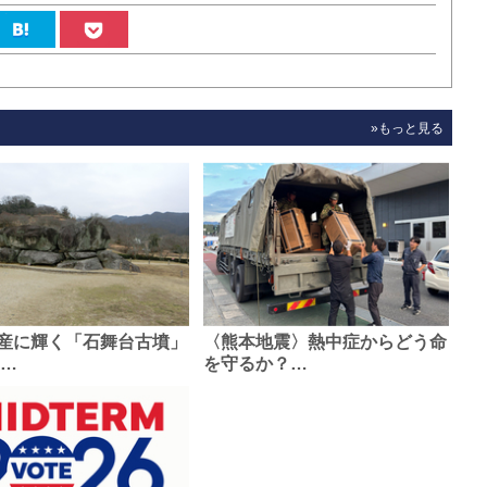
»もっと見る
産に輝く「石舞台古墳」
〈熊本地震〉熱中症からどう命
0…
を守るか？…