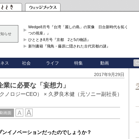
Wedge8月号『台湾「麗しの島」の実像 日台新時代を拓く「3
つの視座」』
お知らせ
ひととき8月号『京都 2と5の物語』
新刊書籍『飛鳥・藤原に隠された古代宮都の謎』
ジネス
社会
ライフ
特集
動画
2017年9月29日
企業に必要な「妄想力」
ノロジーCEO） × 久夛良木健（元ソニー副社長）
刷画面
プンイノベーションだったのでしょうか？