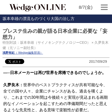
8/7(金)
坂本幸雄の漂流ものづくり大国の治し方
プレステ生みの親が語る日本企業に必要な「妄
想力」
特別対談：坂本幸雄（サイノキングテクノロジーCEO） × 久夛良木
健（元ソニー副社長）
浅野有紀
（ Wedge編集部員）
2017/09/29
―
─日本メーカーは再び世界を席捲できるのでしょうか。
久夛良木：
世界中のベストプラクティスが共有可能な今、
全ての国や人々、企業にチャンスがある。過去を嘆くよ
り、これまでの30年間は今後続々と実現が見込まれる画期
的なイノベーションを起こすための準備期間だったと思え
るような先見性と、ある意味で楽観性が必要だ。