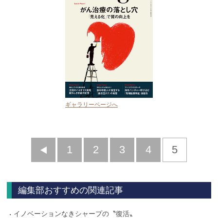
ギャラリーページへ
前
1
2
3
4
5
へ
編集部おすすめの関連記事
イノベーションなきシャープの〝復活〟