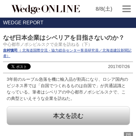
8/8(土)
WEDGE REPORT
なぜ日本企業はシベリアを目指さないのか？
中心都市ノボシビルスクで企業を訪ねる（下）
吉村慎司
（ 北海道国際交流・協力総合センター客員研究員／北海道建設新聞記
者）
2017/07/26
3年前のルーブル急落を機に輸入品が割高になり、ロシア国内の
ビジネス界では「自国でつくれるものは自国で」が共通認識と
なっている。筆者はシベリアの中心都市ノボシビルスクで、こ
の典型といえそうな企業を訪ねた。
本文を読む
PR