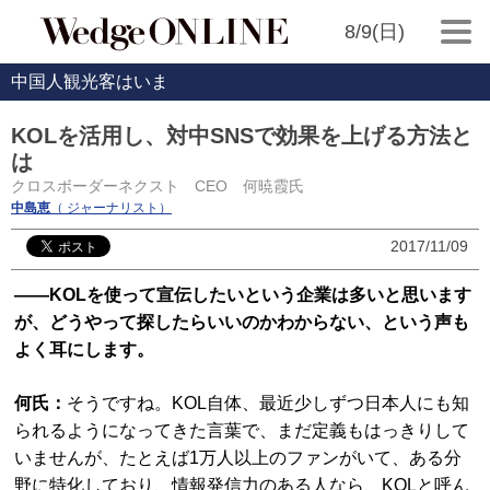
8/9(日)
中国人観光客はいま
KOLを活用し、対中SNSで効果を上げる方法と
は
クロスボーダーネクスト CEO 何暁霞氏
中島恵
（ ジャーナリスト）
2017/11/09
――KOLを使って宣伝したいという企業は多いと思います
が、どうやって探したらいいのかわからない、という声も
よく耳にします。
何氏：
そうですね。KOL自体、最近少しずつ日本人にも知
られるようになってきた言葉で、まだ定義もはっきりして
いませんが、たとえば1万人以上のファンがいて、ある分
野に特化しており、情報発信力のある人なら、KOLと呼ん