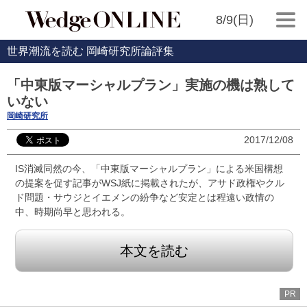
8/9(日)
世界潮流を読む 岡崎研究所論評集
「中東版マーシャルプラン」実施の機は熟して
いない
岡崎研究所
2017/12/08
IS消滅同然の今、「中東版マーシャルプラン」による米国構想
の提案を促す記事がWSJ紙に掲載されたが、アサド政権やクル
ド問題・サウジとイエメンの紛争など安定とは程遠い政情の
中、時期尚早と思われる。
本文を読む
PR