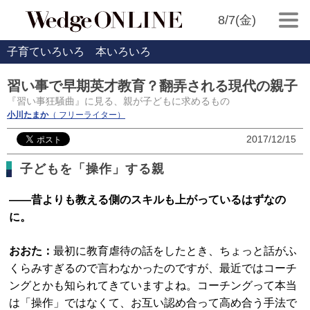
8/7(金)
子育ていろいろ 本いろいろ
習い事で早期英才教育？翻弄される現代の親子
『習い事狂騒曲』に見る、親が子どもに求めるもの
小川たまか
（ フリーライター）
2017/12/15
子どもを「操作」する親
――昔よりも教える側のスキルも上がっているはずなの
に。
おおた：
最初に教育虐待の話をしたとき、ちょっと話がふ
くらみすぎるので言わなかったのですが、最近ではコーチ
ングとかも知られてきていますよね。コーチングって本当
は「操作」ではなくて、お互い認め合って高め合う手法で