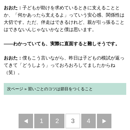
おおた：
子どもが助けを求めているときに支えることと
か、「何かあったら支えるよ」っていう安心感、関係性は
大切です。ただ、伴走はできるけれど、親が引っ張ること
はできないんじゃないかなと僕は思います。
――わかっていても、実際に直面すると難しそうです。
おおた：
僕もこう言いながら、昨日は子どもの模試が返っ
てきて「どうしよう」っておろおろしてましたからね
（笑）。
次ページ » 習いごとのコツは節目をつくること
前
1
2
3
4
次