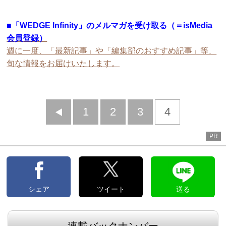
■
「WEDGE Infinity」のメルマガを受け取る（＝isMedia
会員登録）
週に一度、「最新記事」や「編集部のおすすめ記事」等、
旬な情報をお届けいたします。
前
1
2
3
4
へ
PR
シェア
ツイート
送る