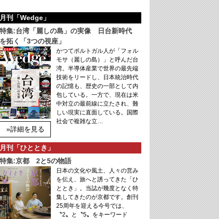
月刊「Wedge」
特集:台湾「麗しの島」の実像 日台新時代
を拓く「3つの視座」
かつてポルトガル人が「フォル
モサ（麗しの島）」と呼んだ台
湾。半導体産業で世界の最先端
技術をリードし、日本統治時代
の記憶も、歴史の一部として内
包している。一方で、現在は米
中対立の最前線に立たされ、難
しい現実に直面している。国際
社会で複雑な立…
»詳細を見る
月刊「ひととき」
特集:京都 2と5の物語
日本の文化や風土、人々の営み
を伝え、旅へと誘ってきた「ひ
ととき」。当誌が幾度となく特
集してきたのが京都です。創刊
25周年を迎える今号では、
〝2〟と〝5〟をキーワード