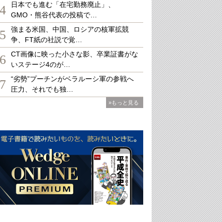
日本でも進む「在宅勤務廃止」、
4
GMO・熊谷代表の投稿で…
強まる米国、中国、ロシアの核軍拡競
5
争、FT紙の社説で覚…
CT画像に映った小さな影、卒業証書がな
6
いステージ4のが…
“劣勢”プーチンがベラルーシ軍の参戦へ
7
圧力、それでも独…
»もっと見る