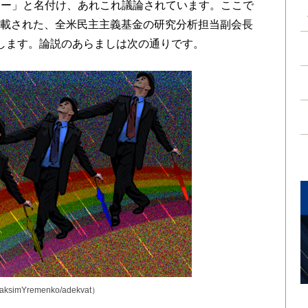
ワー」と名付け、あれこれ議論されています。ここで
月1日付で掲載された、全米民主主義基金の研究分析担当副会長
論説を紹介します。論説のあらましは次の通りです。
MaksimYremenko/adekvat）