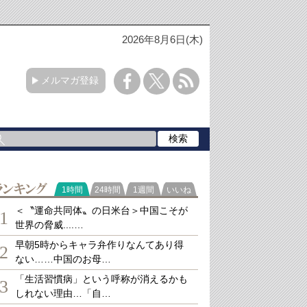
2026年8月6日(木)
メルマガ登録
ランキング
1時間
24時間
1週間
いいね
＜〝運命共同体〟の日米台＞中国こそが
1
世界の脅威....…
早朝5時からキャラ弁作りなんてあり得
2
ない……中国のお母…
「生活習慣病」という呼称が消えるかも
3
しれない理由…「自…