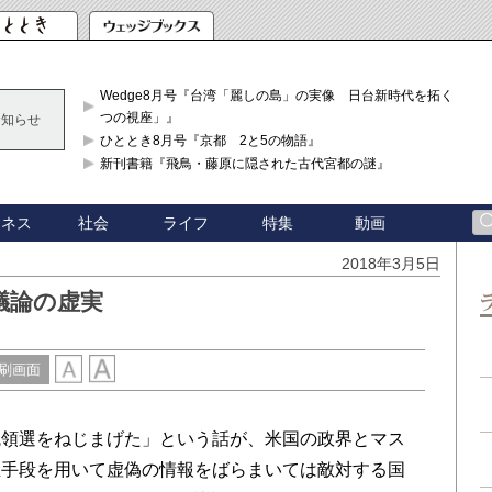
Wedge8月号『台湾「麗しの島」の実像 日台新時代を拓く「3
つの視座」』
お知らせ
ひととき8月号『京都 2と5の物語』
新刊書籍『飛鳥・藤原に隠された古代宮都の謎』
ジネス
社会
ライフ
特集
動画
2018年3月5日
議論の虚実
刷画面
領選をねじまげた」という話が、米国の政界とマス
正手段を用いて虚偽の情報をばらまいては敵対する国