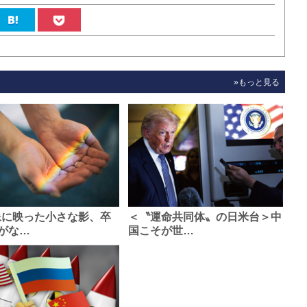
»もっと見る
像に映った小さな影、卒
＜〝運命共同体〟の日米台＞中
がな…
国こそが世…