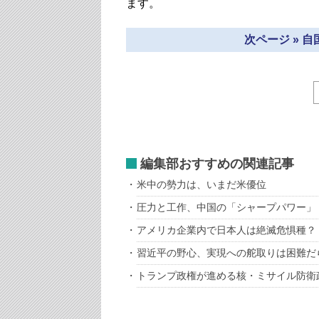
ます。
次ページ » 
編集部おすすめの関連記事
米中の勢力は、いまだ米優位
圧力と工作、中国の「シャープパワー」
アメリカ企業内で日本人は絶滅危惧種？
習近平の野心、実現への舵取りは困難だ
トランプ政権が進める核・ミサイル防衛