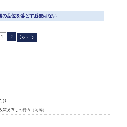
自国の品位を落とす必要はない
1
2
次へ
らけ
政策見直しの行方（前編）