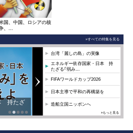
米国、中国、ロシアの核
争、…
»すべての特集を見る
台湾「麗しの島」の実像
エネルギー依存国家・日本 持
たざる｢弱み…
FIFAワールドカップ2026
日本主導で平和の再構築を
造船立国ニッポンへ
»もっと見る