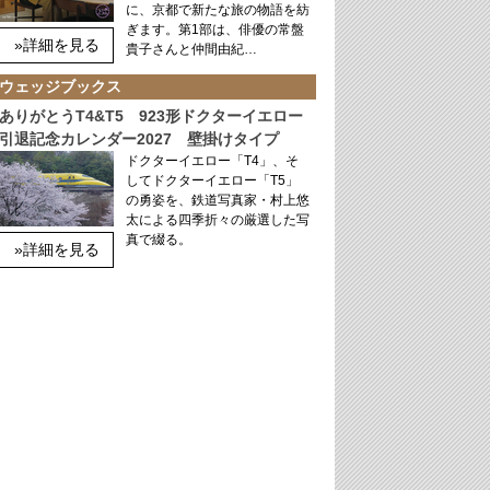
に、京都で新たな旅の物語を紡
ぎます。第1部は、俳優の常盤
»詳細を見る
貴子さんと仲間由紀…
ウェッジブックス
ありがとうT4&T5 923形ドクターイエロー
引退記念カレンダー2027 壁掛けタイプ
ドクターイエロー「T4」、そ
してドクターイエロー「T5」
の勇姿を、鉄道写真家・村上悠
太による四季折々の厳選した写
真で綴る。
»詳細を見る