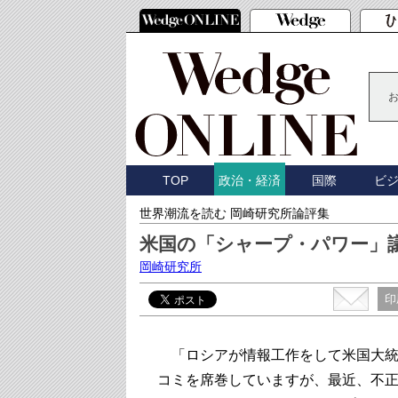
TOP
国際
ビ
政治・経済
世界潮流を読む 岡崎研究所論評集
米国の「シャープ・パワー」
岡崎研究所
印
「ロシアが情報工作をして米国大統
コミを席巻していますが、最近、不